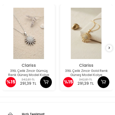
Clariss
Clariss
316L Çelik Zincir Gümüş
316L Çelik Zincir Gold Renk
Renk Güneş Model Kolye
Güneş Model Kolye
342,81 TL
342,81 TL
%15
%15
291,39 TL
291,39 TL
Hızlı Teslimat