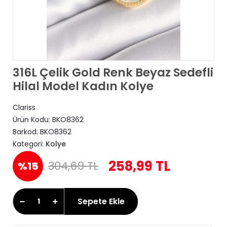
316L Çelik Gold Renk Beyaz Sedefli
Hilal Model Kadın Kolye
Clariss
Ürün Kodu:
BKO8362
Barkod:
BKO8362
Kategori:
Kolye
258,99 TL
304,69 TL
%15
Sepete Ekle