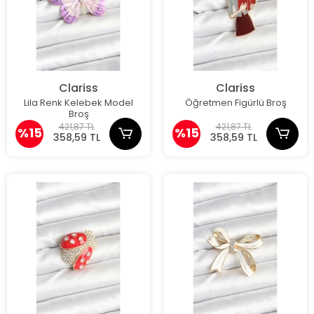
Clariss
Clariss
Lila Renk Kelebek Model
Öğretmen Figürlü Broş
Broş
421,87 TL
421,87 TL
%15
%15
358,59 TL
358,59 TL