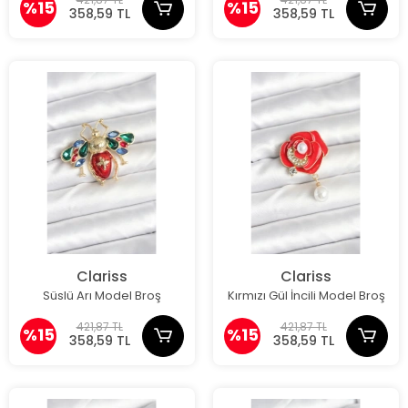
%15
%15
358,59 TL
358,59 TL
Clariss
Clariss
Süslü Arı Model Broş
Kırmızı Gül İncili Model Broş
421,87 TL
421,87 TL
%15
%15
358,59 TL
358,59 TL