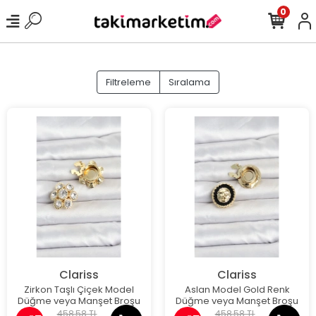
0
Filtreleme
Sıralama
Clariss
Clariss
Zirkon Taşlı Çiçek Model
Aslan Model Gold Renk
Düğme veya Manşet Broşu
Düğme veya Manşet Broşu
458,58 TL
458,58 TL