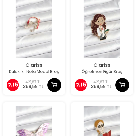
Clariss
Clariss
Kulaklıklı Nota Model Broş
Öğretmen Figür Broş
421,87 TL
421,87 TL
%15
%15
358,59 TL
358,59 TL