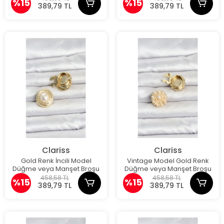
%15
%15
389,79 TL
389,79 TL
Clariss
Clariss
Gold Renk İncili Model
Vintage Model Gold Renk
Düğme veya Manşet Broşu
Düğme veya Manşet Broşu
458,58 TL
458,58 TL
%15
%15
389,79 TL
389,79 TL