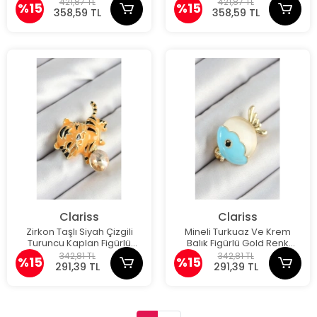
421,87 TL
421,87 TL
%15
%15
358,59 TL
358,59 TL
Clariss
Clariss
Zirkon Taşlı Siyah Çizgili
Mineli Turkuaz Ve Krem
Turuncu Kaplan Figürlü
Balık Figürlü Gold Renk
Gold Renk Kadın Broş
Kadın Broş
342,81 TL
342,81 TL
%15
%15
291,39 TL
291,39 TL