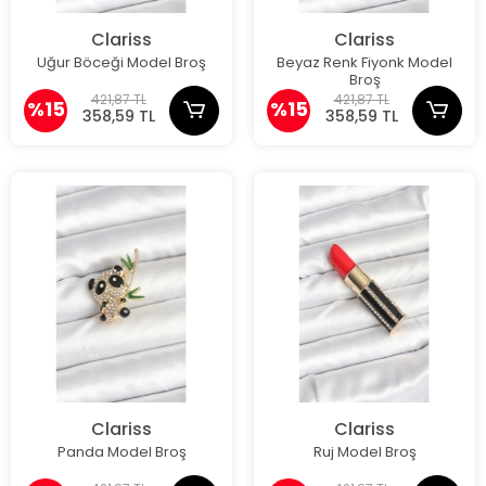
Clariss
Clariss
Uğur Böceği Model Broş
Beyaz Renk Fiyonk Model
Broş
421,87 TL
421,87 TL
%15
%15
358,59 TL
358,59 TL
Clariss
Clariss
Panda Model Broş
Ruj Model Broş