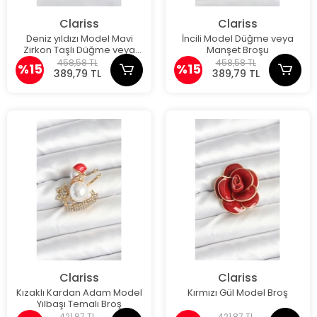
Clariss
Clariss
Deniz yıldızı Model Mavi
İncili Model Düğme veya
Zirkon Taşlı Düğme veya
Manşet Broşu
Manşet Broşu
458,58 TL
458,58 TL
%15
%15
389,79 TL
389,79 TL
Clariss
Clariss
Kızaklı Kardan Adam Model
Kırmızı Gül Model Broş
Yılbaşı Temalı Broş
421,87 TL
421,87 TL