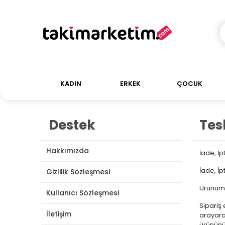
KADIN
ERKEK
ÇOCUK
Destek
Tes
Hakkımızda
İade, İp
İade, İp
Gizlilik Sözleşmesi
Ürünüm 
Kullanıcı Sözleşmesi
Sipariş 
İletişim
arayarak
ürününüz