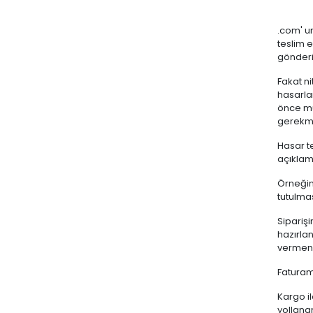
.com' 
teslim 
gönder
Fakat n
hasarlar
önce mu
gerekme
Hasar te
açıklam
Örneğin
tutulmas
Siparişi
hazırla
vermeniz
Faturam
Kargo il
yollanan