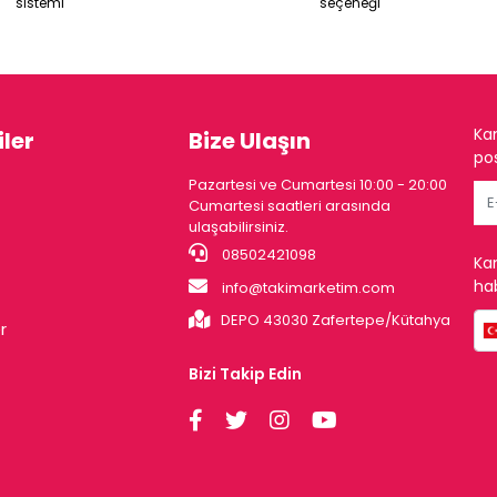
sistemi
seçeneği
Ka
ler
Bize Ulaşın
pos
Pazartesi ve Cumartesi 10:00 - 20:00
Cumartesi saatleri arasında
ulaşabilirsiniz.
08502421098
Ka
hab
info@takimarketim.com
DEPO 43030 Zafertepe/Kütahya
r
Bizi Takip Edin