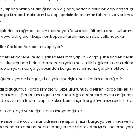
z , siparişinizin yer aldığı kolinin dışında, şeffaf plastik bir cep poşet
argo firması tarafından bu cep içerisinde bulunan fatura size verilmez is
.
plerinize rağmen teslim edilmeyen fatura için lütfen tutanak tutturunu
veya aslı gibidir kaşeli bir kopyası tarafımızdan size yollanacaktır.
tlar Sadece Adrese mi yapılıyor?
eriler adrese ve ilgili şahsa teslimat yapılır. Kargo şubesinden kesinl
ı durumunda birinci dereceden yakınına kimlik bilgilerinin kontrolün
 ise en yakın kargo şubesinden kargonuzu almanız gerekmektedir.
ğumuz yerde kargo şirketi yok siparişimi nasıl teslim alacağım?
ı olduğumuz kargo firmaları,( Size ürününüzü getiren kargo şirketi ) T
mektedir. Eğer bulunduğunuz yerde kargo acentesi mevcut değil ise Mobi
de size ürün teslimi yapılır. Fakat bunun için kargo fiyatınıza ek 5 TL 
imin kargoya verildiğini nasıl anlayacağım ?
e sistemde kayıtlı mail adresinize siparişinizin kargoya verilmesi ve 
de hesabım bölümünden siparişlerime girerek detaylıca ineleme yapab