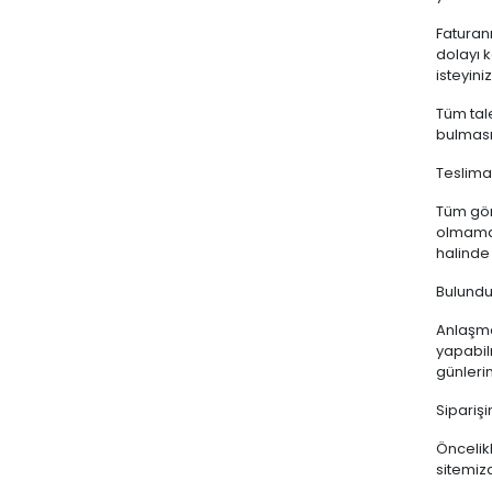
Faturanı
dolayı k
isteyiniz
Tüm tale
bulması 
Teslima
Tüm gönd
olmamas
halinde
Bulundu
Anlaşmal
yapabil
günlerin
Sipariş
Öncelikl
sitemiz