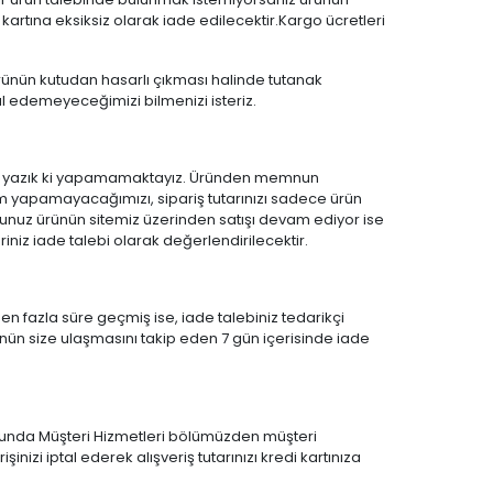
di kartına eksiksiz olarak iade edilecektir.Kargo ücretleri
ünün kutudan hasarlı çıkması halinde tutanak
l edemeyeceğimizi bilmenizi isteriz.
mi ne yazık ki yapamamaktayız. Üründen memnun
apamayacağımızı, sipariş tutarınızı sadece ürün
ğunuz ürünün sitemiz üzerinden satışı devam ediyor ise
riniz iade talebi olarak değerlendirilecektir.
en fazla süre geçmiş ise, iade talebiniz tedarikçi
ünün size ulaşmasını takip eden 7 gün içerisinde iade
munda Müşteri Hizmetleri bölümüzden müşteri
inizi iptal ederek alışveriş tutarınızı kredi kartınıza