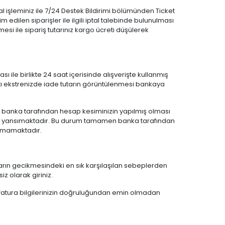
al işleminiz ile 7/24 Destek Bildirimi bölümünden Ticket
m edilen siparişler ile ilgili iptal talebinde bulunulması
mesi ile sipariş tutarınız kargo ücreti düşülerek
ması ile birlikte 24 saat içerisinde alışverişte kullanmış
rtı ekstrenizde iade tutarın görüntülenmesi bankaya
sında banka tarafından hesap kesiminizin yapılmış olması
nıza yansımaktadır. Bu durum tamamen banka tarafından
lamamaktadır.
tların gecikmesindeki en sık karşılaşılan sebeplerden
iz olarak giriniz.
fatura bilgilerinizin doğruluğundan emin olmadan