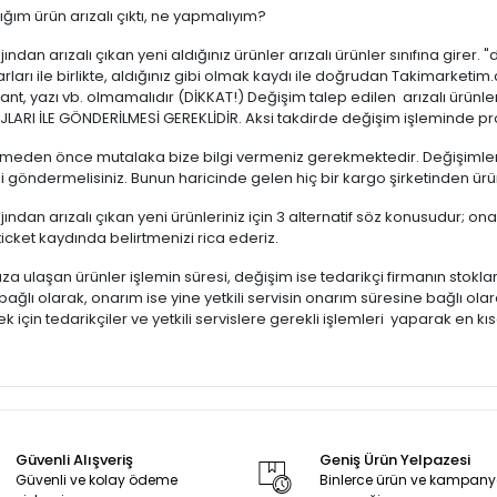
ığım ürün arızalı çıktı, ne yapmalıyım?
ndan arızalı çıkan yeni aldığınız ürünler arızalı ürünler sınıfına girer.
ları ile birlikte, aldığınız gibi olmak kaydı ile doğrudan Takimarket
 bant, yazı vb. olmamalıdır (DİKKAT!) Değişim talep edilen arızalı ürü
LARI İLE GÖNDERİLMESİ GEREKLİDİR. Aksi takdirde değişim işleminde 
eden önce mutalaka bize bilgi vermeniz gerekmektedir. Değişimleriniz
 göndermelisiniz. Bunun haricinde gelen hiç bir kargo şirketinden ürün
ndan arızalı çıkan yeni ürünleriniz için 3 alternatif söz konusudur; ona
icket kaydında belirtmenizi rica ederiz.
za ulaşan ürünler işlemin süresi, değişim ise tedarikçi firmanın stokları
bağlı olarak, onarım ise yine yetkili servisin onarım süresine bağlı 
 için tedarikçiler ve yetkili servislere gerekli işlemleri yaparak en k
Güvenli Alışveriş
Geniş Ürün Yelpazesi
Güvenli ve kolay ödeme
Binlerce ürün ve kampan