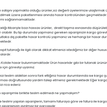
un satışını yapmakta olduğu ürünler,siz değerli üyelerimize ulaştırmak 
edilmek üzere paketlenmesi anında hasar kontrolünden geçmektedir.
imi sağlanmamaktadır.
iteliği itibariyle bazı hassas ürünler, direkt taşıma esnasında düşür
 olabilir. Bu tip durumda yapmanız gereken siparişinizin kargo görevli
tlaka dış pakette hasar kontrolü yapmanız ve herhangi bir hasar du
ktedir.
spit tutanağı ile ilgili olarak dikkat etmenizi istediğimiz bir diğer husus
alardır.
 Kolide hasar bulunmamaktadır.Ürün hasarlıdır gibi bir tutanak ürünü
ı için görevliyi uyarınız.
nizi teslim aldıktan sonra fark ettiğiniz hasar durumlarında ise kargo
nması doğrultusunda yardım talep etmeniz gerekmektedir.Eğer kargo ş
i rica ederiz.
 siparişimle birlikte teslim edilmedi ne yapmalıyım?
e teslimi yapılan siparişlerin, tamamı faturaya göre ve fatura ile karg
 siparişinizin ayrılmaz bir parçasıdır.