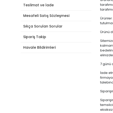
tarafımı
Teslimat ve İade
tarafım
Mesafeli Satış Sözleşmesi
Ürünler
tutulma
Sıkça Sorulan Sorular
Ürünü d
Sipariş Takip
Sitemiz
kalmama
Havale Bildirimleri
bedelin
elinizde
7 günü 
İade etm
firmaya
talebin
Siparişi
Sipariş
temsilci
eksiksiz