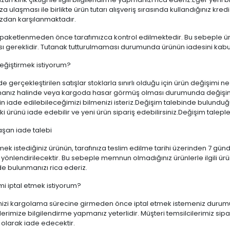
za ulaşması ile birlikte ürün tutarı alışveriş sırasında kullandığınız kre
ızdan karşılanmaktadır.
 paketlenmeden önce tarafımızca kontrol edilmektedir. Bu sebeple ür
sı gereklidir. Tutanak tutturulmaması durumunda ürünün iadesini kabu
eğiştirmek istiyorum?
de gerçekleştirilen satışlar stoklarla sınırlı olduğu için ürün değişi
nız halinde veya kargoda hasar görmüş olması durumunda değişim y
in iade edilebileceğimizi bilmenizi isteriz.Değişim talebinde bulundu
ki ürünü iade edebilir ve yeni ürün sipariş edebilirsiniz.Değişim taleple
aşan iade talebi
ek istediğiniz ürünün, tarafınıza teslim edilme tarihi üzerinden 7 günd
 yönlendirilecektir. Bu sebeple memnun olmadığınız ürünlerle ilgili ür
de bulunmanızı rica ederiz.
mi iptal etmek istiyorum?
inizi kargolama sürecine girmeden önce iptal etmek istemeniz duru
lerimize bilgilendirme yapmanız yeterlidir. Müşteri temsilcilerimiz sipariş
 olarak iade edecektir.