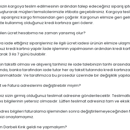
nizin kargoya teslim edilmesinin ardından talep edeceğiniz sipariş ipt
uşturarak müşteri temsilcilerimizle irtibata geçebilirsiniz. Kargoya tesli
 siparişiniz kargo firmasından geri çağırılır. Kargonun elimize geri gel
şte kullanmış olduğunuz kredi kartınıza geri ödenir.
ilen ücret hesabıma ne zaman yansımış olur?
ya iade ettiğiniz siparişleriniz ile ilgili ücret iadesi ürünün elimize ulaş
uz kredi kartına yapılır.İade işleminin yapılmasının ardından kredi ka
arak 3 ila 7 günü bulabilir.
şin taksitli olması ve alışveriş tarihiniz ile iade talebinizin tarihi ara
da, banka tarafından iade tutar her ay taksit tutarında kredi kartı
anmaktadır. Ve tarafımızca bu prosedür üzerinde bir değişiklik yapı
 ve Fatura adreslerimi değiştirebilir miyim?
iniz sizin girmiş olduğunuz teslimat adresine gönderilecektir. Teslima
es bilgilerinin yetersiz olmasıdır. Lütfen teslimat adresinizi tam ve eksiks
adres bilgileri faturalama işleminden sonra değiştirilemeyeceğinden 
nizi onaylamayınız.
im Darbeli Kırık geldi ne yapmalıyım?