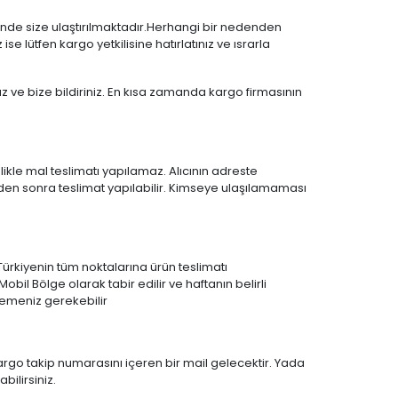
i içinde size ulaştırılmaktadır.Herhangi bir nedenden
e lütfen kargo yetkilisine hatırlatınız ve ısrarla
z ve bize bildiriniz. En kısa zamanda kargo firmasının
ikle mal teslimatı yapılamaz. Alıcının adreste
den sonra teslimat yapılabilir. Kimseye ulaşılamaması
ürkiyenin tüm noktalarına ürün teslimatı
l Bölge olarak tabir edilir ve haftanın belirli
ödemeniz gerekebilir
kargo takip numarasını içeren bir mail gelecektir. Yada
ilirsiniz.