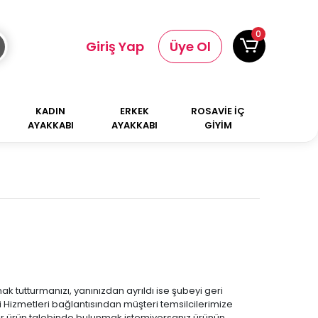
0
Giriş Yap
Üye Ol
KADIN
ERKEK
ROSAVİE İÇ
AYAKKABI
AYAKKABI
GİYİM
nak tutturmanızı, yanınızdan ayrıldı ise şubeyi geri
i Hizmetleri bağlantısından müşteri temsilcilerimize
i bir ürün talebinde bulunmak istemiyorsanız ürünün