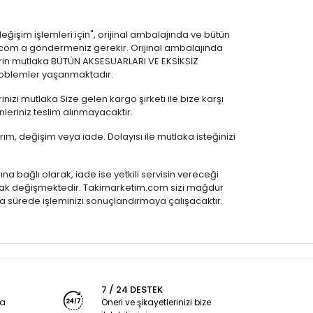
 "değişim işlemleri için", orijinal ambalajında ve bütün
im.com a göndermeniz gerekir. Orijinal ambalajında
nlerin mutlaka BÜTÜN AKSESUARLARI VE EKSİKSİZ
problemler yaşanmaktadır.
i mutlaka Size gelen kargo şirketi ile bize karşı
leriniz teslim alınmayacaktır.
rım, değişim veya iade. Dolayısı ile mutlaka isteğinizi
na bağlı olarak, iade ise yetkili servisin vereceği
olarak değişmektedir. Takimarketim.com sizi mağdur
ısa sürede işleminizi sonuçlandırmaya çalışacaktır.
7 / 24 DESTEK
ya
Öneri ve şikayetlerinizi bize