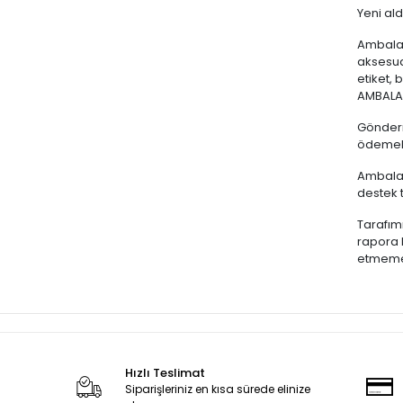
Yeni ald
Ambalajı
aksesuar
etiket,
AMBALAJ
Gönderm
ödemeli
Ambalajı
destek t
Tarafımı
rapora 
etmemek
Hızlı Teslimat
Siparişleriniz en kısa sürede elinize