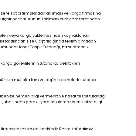
üzere satıcı firmalardan alınması ve kargo firmasına
Hiçbir hasarlı ürünün Takimarketim.com tarafından
ülebilen veya kargo yüklemesinden kaynaklanan
si tarafından size ulaştırıldığında teslim almadan
rumunda Hasar Tespit Tutanağı, hazırlatmanız
 kargo görevlilerinin tutanakta belirttikleri
nüz için mutlaka tam ve doğru kelimelerle tutanak
 şubenize hemen bilgi vermeniz ve hasar tespit tutanağı
ubesinden gerekli yardımı alamaz iseniz bize bilgi
o firmasına teslim edilmektedir.Resmi faturalımız