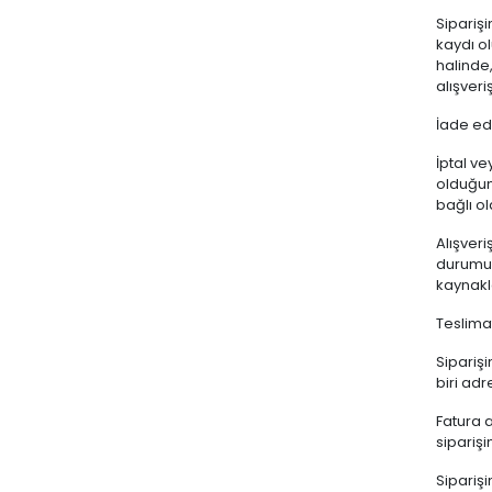
Siparişi
kaydı ol
halinde,
alışveri
İade ed
İptal ve
olduğun
bağlı ol
Alışveri
durumun
kaynakl
Teslimat
Sipariş
biri adr
Fatura 
siparişi
Sipariş