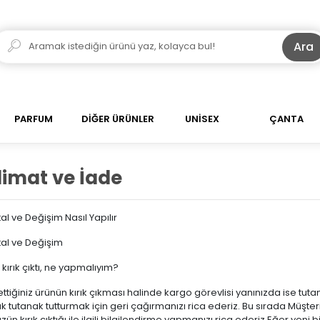
Ara
PARFUM
DİĞER ÜRÜNLER
UNİSEX
ÇANTA
limat ve İade
tal ve Değişim Nasıl Yapılır
tal ve Değişim
kırık çıktı, ne yapmalıyım?
ettiğiniz ürünün kırık çıkması halinde kargo görevlisi yanınızda ise tuta
 tutanak tutturmak için geri çağırmanızı rica ederiz. Bu sırada Müşter
ün kırık çıktığı ile ilgili bilgilendirme yapmanızı rica ederiz.Eğer yen