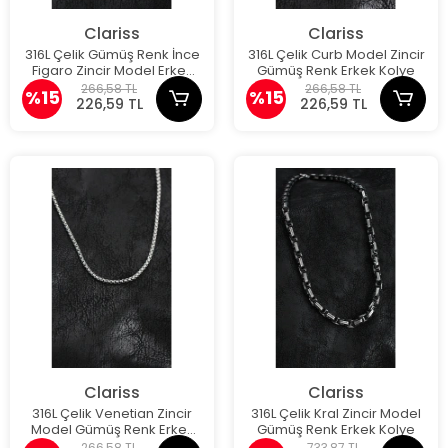
Clariss
Clariss
316L Çelik Gümüş Renk İnce
316L Çelik Curb Model Zincir
Figaro Zincir Model Erkek
Gümüş Renk Erkek Kolye
Kolye
266,58 TL
266,58 TL
%15
%15
226,59 TL
226,59 TL
Clariss
Clariss
316L Çelik Venetian Zincir
316L Çelik Kral Zincir Model
Model Gümüş Renk Erkek
Gümüş Renk Erkek Kolye
Kolye
266,58 TL
733,87 TL