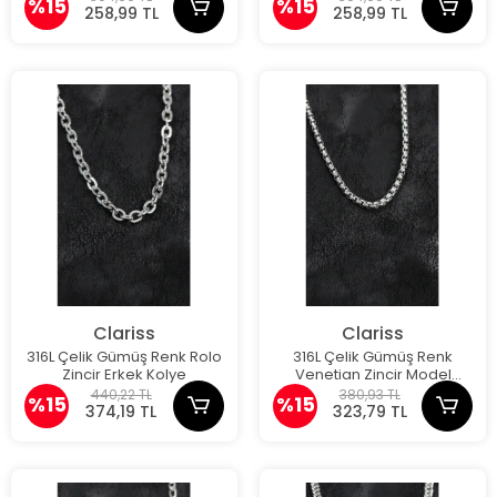
%15
%15
258,99 TL
258,99 TL
Clariss
Clariss
316L Çelik Gümüş Renk Rolo
316L Çelik Gümüş Renk
Zincir Erkek Kolye
Venetian Zincir Model
Erkek Kolye
440,22 TL
380,93 TL
%15
%15
374,19 TL
323,79 TL