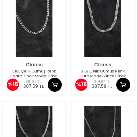
Clariss
Clariss
316L Çelik Gümüş Renk
316L Çelik Gümüş Renk
Figaro Zincir Model Erkek
Curb Model Zincir Erkek
Kolye
Kolye
361,87 TL
361,87 TL
%15
%15
307,59 TL
307,59 TL