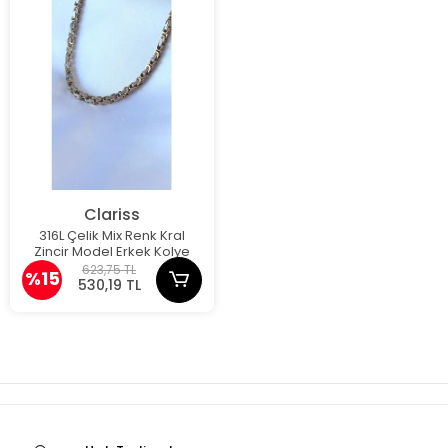
Clariss
316L Çelik Mix Renk Kral
Zincir Model Erkek Kolye
623,75 TL
%15
530,19 TL