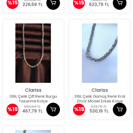
%15
%15
226,59 TL
623,79 TL
Clariss
Clariss
316L Çelik Çift Renk Burgu
316L Çelik Gümüş Renk Kral
Tasarımlı Kolye
Zincir Model Erkek Kolye
550,34 TL
623,75 TL
%15
%15
467,79 TL
530,19 TL