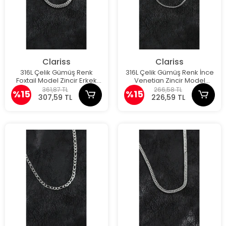
Clariss
Clariss
316L Çelik Gümüş Renk
316L Çelik Gümüş Renk İnce
Foxtail Model Zincir Erkek
Venetian Zincir Model
Kolye
Erkek Kolye
361,87 TL
266,58 TL
%15
%15
307,59 TL
226,59 TL