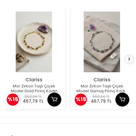
Clariss
Clariss
Mor Zirkon Taşlı Çiçek
Mor Zirkon Taşlı Çiçek
Model Gold Pirinç Kadın
Model Gümüş Pirinç Kadın
Bileklik
Bileklik
550,34 TL
550,34 TL
%15
%15
467,79 TL
467,79 TL