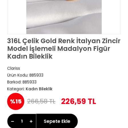
316L Çelik Gold Renk İtalyan Zincir
Model İşlemeli Madalyon Figür
Kadın Bileklik
Clariss
Ürün Kodu:
BB5933
Barkod:
BB5933
Kategori:
Kadın Bileklik
226,59 TL
266,58 TL
%15
Sepete Ekle