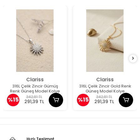
Clariss
Clariss
316L Çelik Zincir Gümüş
316L Çelik Zincir Gold Renk
Renk Güneş Model Kolye
Güneş Model Kolye
342,81 TL
342,81 TL
%15
%15
291,39 TL
291,39 TL
Hızlı Teslimat