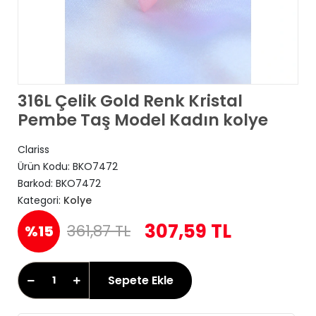
316L Çelik Gold Renk Kristal
Pembe Taş Model Kadın kolye
Clariss
Ürün Kodu:
BKO7472
Barkod:
BKO7472
Kategori:
Kolye
307,59 TL
361,87 TL
%15
Sepete Ekle