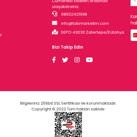
Cumartesi saatleri arasında
ulaşabilirsiniz.
08502421098
Ka
hab
info@takimarketim.com
DEPO 43030 Zafertepe/Kütahya
r
Bizi Takip Edin
Bilgileriniz 256bit SSL Sertifikası ile korunmaktadır.
Copyright © 2022 Tüm hakları saklıdır.