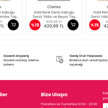
s
Clariss
z Kabuğu
Gold Renk Deniz Kabuğu
Gold Re
 Pembe Taş
Deniz Yıldızı ve Beyaz Taş
Deniz Yıld
üpe
Detaylı Küpe
De
TL
495,28 TL
4
%15
%15
TL
420,99 TL
4
Güvenli Alışveriş
Geniş Ürün Yelpazesi
Güvenli ve kolay ödeme
Binlerce ürün ve kampan
sistemi
seçeneği
Ka
ler
Bize Ulaşın
pos
Pazartesi ve Cumartesi 10:00 - 20:00