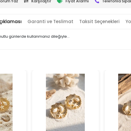
orum Yaz
Karşılaştır
Fiyat Alarmı
Telefonla Sipar
çıklaması
Garanti ve Teslimat
Taksit Seçenekleri
Yo
 mutlu günlerde kullanmanız dileğiyle…