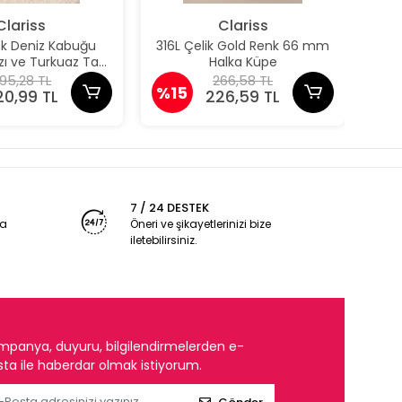
Clariss
Clariss
nk Deniz Kabuğu
316L Çelik Gold Renk 66 mm
316
ızı ve Turkuaz Taş
Halka Küpe
taylı Küpe
95,28 TL
266,58 TL
%15
%1
20,99 TL
226,59 TL
7 / 24 DESTEK
ya
Öneri ve şikayetlerinizi bize
iletebilirsiniz.
mpanya, duyuru, bilgilendirmelerden e-
ta ile haberdar olmak istiyorum.