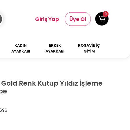
0
Giriş Yap
Üye Ol
KADIN
ERKEK
ROSAVİE İÇ
AYAKKABI
AYAKKABI
GİYİM
k Gold Renk Kutup Yıldız İşleme
pe
696
6