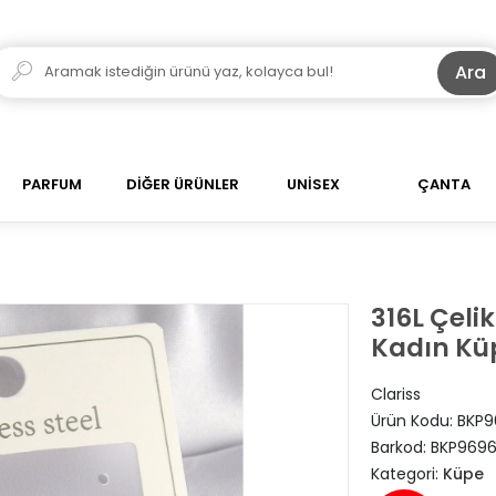
Ara
PARFUM
DİĞER ÜRÜNLER
UNİSEX
ÇANTA
316L Çeli
Kadın Kü
Clariss
Ürün Kodu:
BKP9
Barkod:
BKP969
Kategori:
Küpe