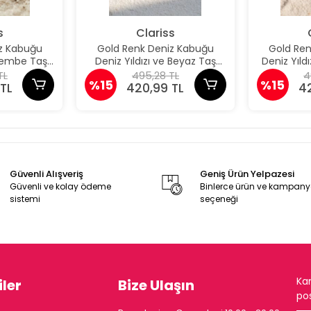
s
Clariss
z Kabuğu
Gold Renk Deniz Kabuğu
Gold Re
 Pembe Taş
Deniz Yıldızı ve Beyaz Taş
Deniz Yıld
üpe
Detaylı Küpe
De
TL
495,28 TL
4
%15
%15
TL
420,99 TL
4
Güvenli Alışveriş
Geniş Ürün Yelpazesi
Güvenli ve kolay ödeme
Binlerce ürün ve kampan
sistemi
seçeneği
Ka
ler
Bize Ulaşın
pos