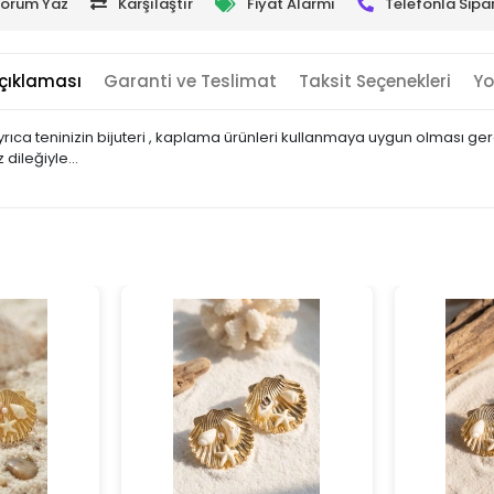
orum Yaz
Karşılaştır
Fiyat Alarmı
Telefonla Sipar
çıklaması
Garanti ve Teslimat
Taksit Seçenekleri
Yo
yrıca teninizin bijuteri , kaplama ürünleri kullanmaya uygun olması ge
 dileğiyle…