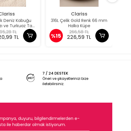
Clariss
Clariss
nk Deniz Kabuğu
316L Çelik Gold Renk 66 mm
316
ızı ve Turkuaz Taş
Halka Küpe
taylı Küpe
95,28 TL
266,58 TL
%15
%1
20,99 TL
226,59 TL
7 / 24 DESTEK
ya
Öneri ve şikayetlerinizi bize
iletebilirsiniz.
mpanya, duyuru, bilgilendirmelerden e-
ta ile haberdar olmak istiyorum.