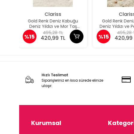
Clariss
Claris
Gold Renk Deniz Kabuğu
Gold Renk Deni
Deniz Yıldızı ve Mor Taş
Deniz Yıldızı ve
Detaylı Küpe
Detaylı K
495,28 TL
495,28 
%15
%15
420,99 TL
420,99 
Hızlı Teslimat
Siparişleriniz en kısa sürede elinize
ulaşır.
Kurumsal
Kategori