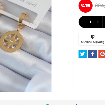
304
%15
Güvenli Alışveriş