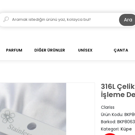
Ara
PARFUM
DİĞER ÜRÜNLER
UNİSEX
ÇANTA
316L Çeli
İşleme De
Clariss
Ürün Kodu:
BKP8
Barkod:
BKP8063
Kategori:
Küpe