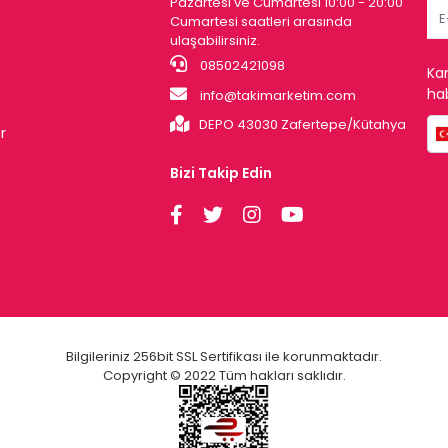
Pazartesi ve Cumartesi 10:00 - 20:00
Cumartesi saatleri arasında
ulaşabilirsiniz.
08502421098
Ka
hab
info@takimarketim.com
DEPO 43030 Zafertepe/Kütahya
r
Bizi Takip Edin
Bilgileriniz 256bit SSL Sertifikası ile korunmaktadır.
Copyright © 2022 Tüm hakları saklıdır.