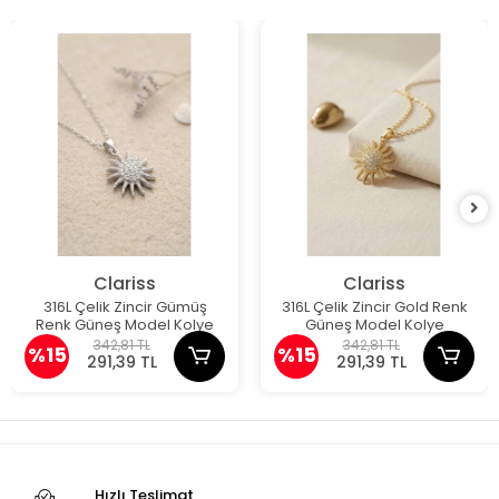
Clariss
Clariss
316L Çelik Zincir Gümüş
316L Çelik Zincir Gold Renk
Renk Güneş Model Kolye
Güneş Model Kolye
342,81 TL
342,81 TL
%15
%15
291,39 TL
291,39 TL
Hızlı Teslimat