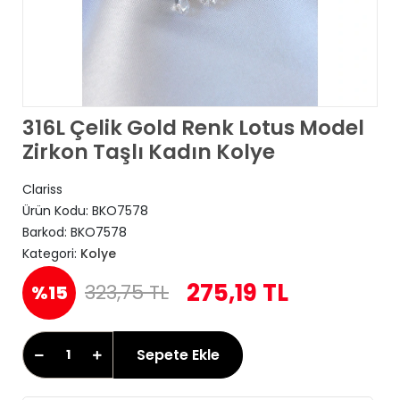
316L Çelik Gold Renk Lotus Model
Zirkon Taşlı Kadın Kolye
Clariss
Ürün Kodu:
BKO7578
Barkod:
BKO7578
Kategori:
Kolye
275,19 TL
323,75 TL
%15
Sepete Ekle