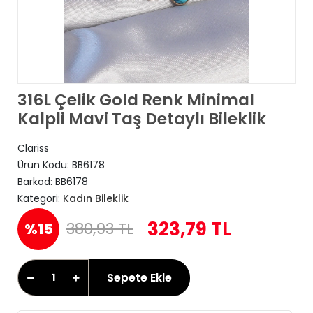
316L Çelik Gold Renk Minimal
Kalpli Mavi Taş Detaylı Bileklik
Clariss
Ürün Kodu:
BB6178
Barkod:
BB6178
Kategori:
Kadın Bileklik
323,79 TL
380,93 TL
%15
Sepete Ekle