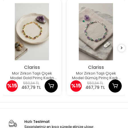
Clariss
Clariss
Mor Zirkon Taşlı Çiçek
Mor Zirkon Taşlı Çiçek
Model Gold Pirinç Kadın
Model Gümüş Pirinç Kadın
Bileklik
Bileklik
550,34 TL
550,34 TL
%15
%15
467,79 TL
467,79 TL
Hızlı Teslimat
Siparişleriniz en kısa sürede elinize ulaşır.