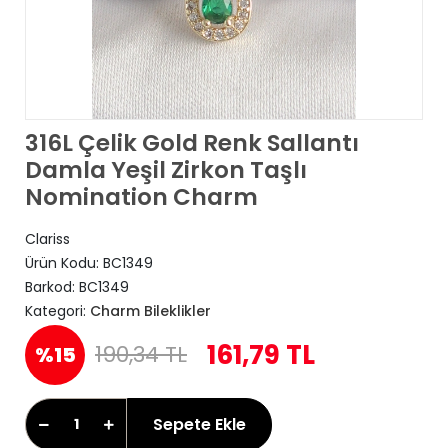
316L Çelik Gold Renk Sallantı
Damla Yeşil Zirkon Taşlı
Nomination Charm
Clariss
Ürün Kodu:
BC1349
Barkod:
BC1349
Kategori:
Charm Bileklikler
161,79 TL
190,34 TL
%15
Sepete Ekle