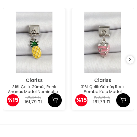
Clariss
Clariss
316L Çelik Gümüş Renk
316L Çelik Gümüş Renk
Ananas Model Nomination
Pembe Kalp Model
Charm
Nomination Charm
190,34 TL
190,34 TL
%15
%15
161,79 TL
161,79 TL