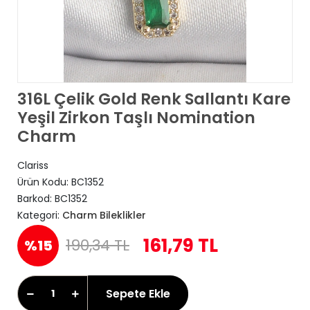
316L Çelik Gold Renk Sallantı Kare
Yeşil Zirkon Taşlı Nomination
Charm
Clariss
Ürün Kodu:
BC1352
Barkod:
BC1352
Kategori:
Charm Bileklikler
161,79 TL
190,34 TL
%15
Sepete Ekle