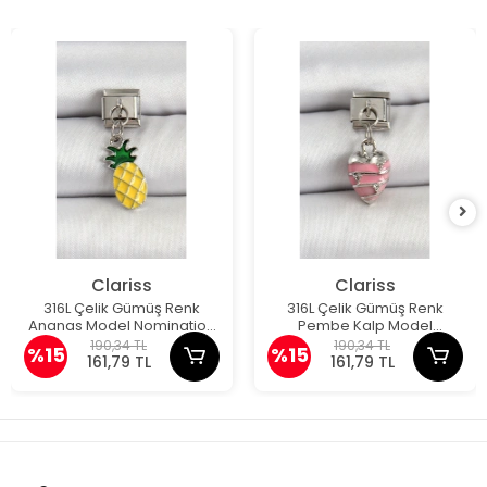
Clariss
Clariss
316L Çelik Gümüş Renk
316L Çelik Gümüş Renk
Ananas Model Nomination
Pembe Kalp Model
Charm
Nomination Charm
190,34 TL
190,34 TL
%15
%15
161,79 TL
161,79 TL