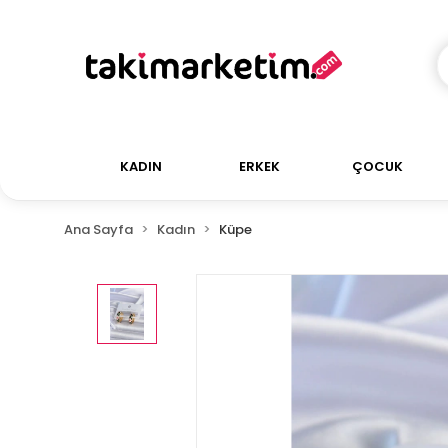
KADIN
ERKEK
ÇOCUK
Ana Sayfa
Kadın
Küpe