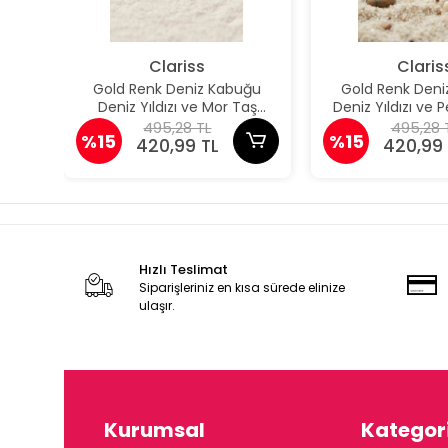
Clariss
Claris
Gold Renk Deniz Kabuğu
Gold Renk Deni
Deniz Yıldızı ve Mor Taş
Deniz Yıldızı ve
Detaylı Küpe
Detaylı K
495,28 TL
495,28 
%15
%15
420,99 TL
420,99 
Hızlı Teslimat
Siparişleriniz en kısa sürede elinize
ulaşır.
Kurumsal
Kategori