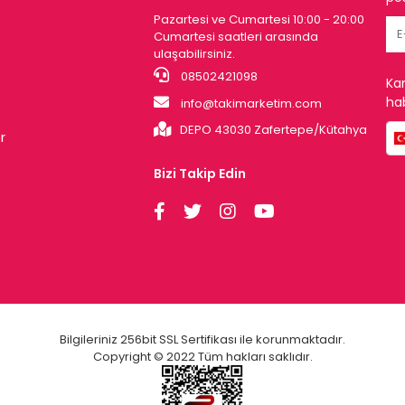
Pazartesi ve Cumartesi 10:00 - 20:00
Cumartesi saatleri arasında
ulaşabilirsiniz.
08502421098
Ka
hab
info@takimarketim.com
DEPO 43030 Zafertepe/Kütahya
r
Bizi Takip Edin
Bilgileriniz 256bit SSL Sertifikası ile korunmaktadır.
Copyright © 2022 Tüm hakları saklıdır.