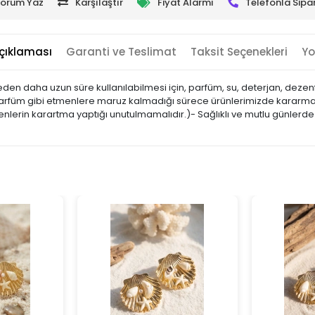
orum Yaz
Karşılaştır
Fiyat Alarmı
Telefonla Sipar
çıklaması
Garanti ve Teslimat
Taksit Seçenekleri
Yo
tmeden daha uzun süre kullanılabilmesi için, parfüm, su, deterjan, dezen
parfüm gibi etmenlere maruz kalmadığı sürece ürünlerimizde kararma, 
nlerin karartma yaptığı unutulmamalıdır.)- Sağlıklı ve mutlu günlerde