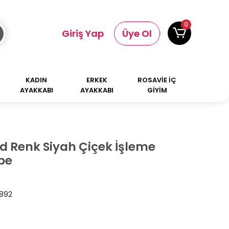
0
Giriş Yap
Üye Ol
KADIN
ERKEK
ROSAVİE İÇ
AYAKKABI
AYAKKABI
GİYİM
ld Renk Siyah Çiçek İşleme
pe
892