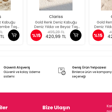
s
Clariss
z Kabuğu
Gold Renk Deniz Kabuğu
Gold Re
 Pembe Taş
Deniz Yıldızı ve Beyaz Taş
Deniz Yıld
üpe
Detaylı Küpe
De
TL
495,28 TL
4
%15
%15
TL
420,99 TL
4
Güvenli Alışveriş
Geniş Ürün Yelpazesi
Güvenli ve kolay ödeme
Binlerce ürün ve kampan
sistemi
seçeneği
Ka
ler
Bize Ulaşın
pos