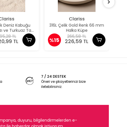
Clariss
Clariss
nk Deniz Kabuğu
316L Çelik Gold Renk 66 mm
316
ızı ve Turkuaz Taş
Halka Küpe
taylı Küpe
95,28 TL
266,58 TL
%15
%1
20,99 TL
226,59 TL
7 / 24 DESTEK
ya
Öneri ve şikayetlerinizi bize
iletebilirsiniz.
mpanya, duyuru, bilgilendirmelerden e-
ta ile haberdar olmak istiyorum.