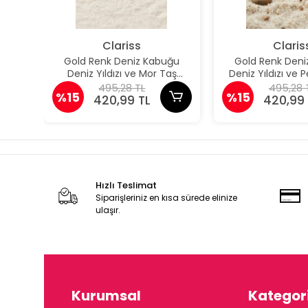
Clariss
Claris
Gold Renk Deniz Kabuğu
Gold Renk Deni
Deniz Yıldızı ve Mor Taş
Deniz Yıldızı ve
Detaylı Küpe
Detaylı K
495,28 TL
495,28 
%15
%15
420,99 TL
420,99 
Hızlı Teslimat
Siparişleriniz en kısa sürede elinize
ulaşır.
Kurumsal
Kategori