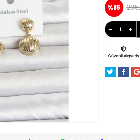
285
%15
Güvenli Alışveriş