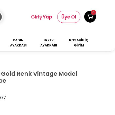
0
Giriş Yap
Üye Ol
KADIN
ERKEK
ROSAVİE İÇ
AYAKKABI
AYAKKABI
GİYİM
k Gold Renk Vintage Model
pe
1837