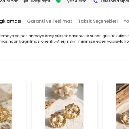
orum Yaz
Karşılaştır
Fiyat Alarmı
Telefonla Sipar
çıklaması
Garanti ve Teslimat
Taksit Seçenekleri
Yo
ararmaya ve paslanmaya karşı yüksek dayanıklılık sunar, günlük kull
ından kaçınılması önerilir.-Alerji riskini minimize eden yapısıyla kon