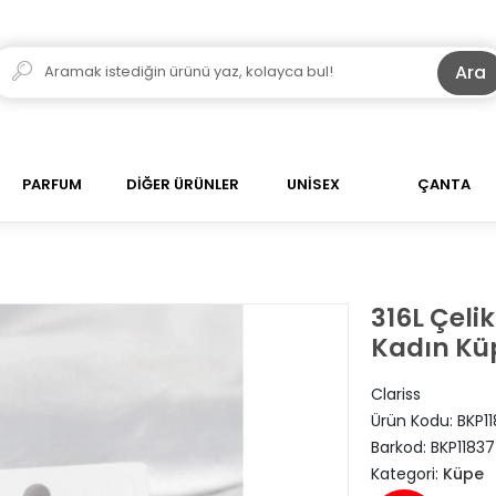
Ara
PARFUM
DİĞER ÜRÜNLER
UNİSEX
ÇANTA
316L Çeli
Kadın Kü
Clariss
Ürün Kodu:
BKP1
Barkod:
BKP11837
Kategori:
Küpe