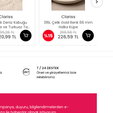
Clariss
Clariss
nk Deniz Kabuğu
316L Çelik Gold Renk 66 mm
316
ızı ve Turkuaz Taş
Halka Küpe
taylı Küpe
95,28 TL
266,58 TL
%15
%1
20,99 TL
226,59 TL
7 / 24 DESTEK
ya
Öneri ve şikayetlerinizi bize
iletebilirsiniz.
mpanya, duyuru, bilgilendirmelerden e-
ta ile haberdar olmak istiyorum.