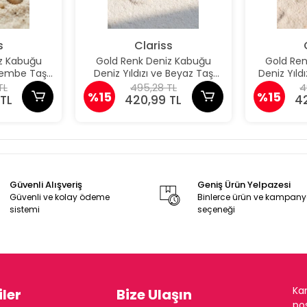
s
Clariss
z Kabuğu
Gold Renk Deniz Kabuğu
Gold Re
 Pembe Taş
Deniz Yıldızı ve Beyaz Taş
Deniz Yıld
üpe
Detaylı Küpe
De
TL
495,28 TL
4
%15
%15
TL
420,99 TL
4
Güvenli Alışveriş
Geniş Ürün Yelpazesi
Güvenli ve kolay ödeme
Binlerce ürün ve kampan
sistemi
seçeneği
Ka
ler
Bize Ulaşın
pos