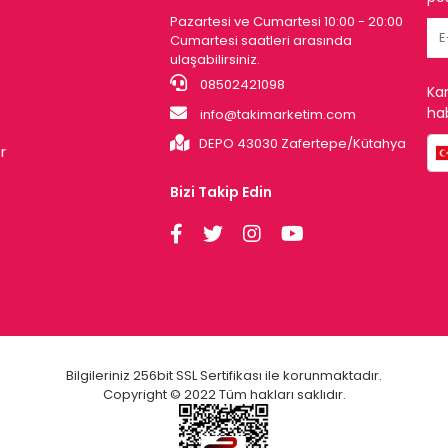
Pazartesi ve Cumartesi 10:00 - 20:00
Cumartesi saatleri arasında
ulaşabilirsiniz.
08502421098
Ka
hab
info@takimarketim.com
DEPO 43030 Zafertepe/Kütahya
r
Bizi Takip Edin
Bilgileriniz 256bit SSL Sertifikası ile korunmaktadır.
Copyright © 2022 Tüm hakları saklıdır.