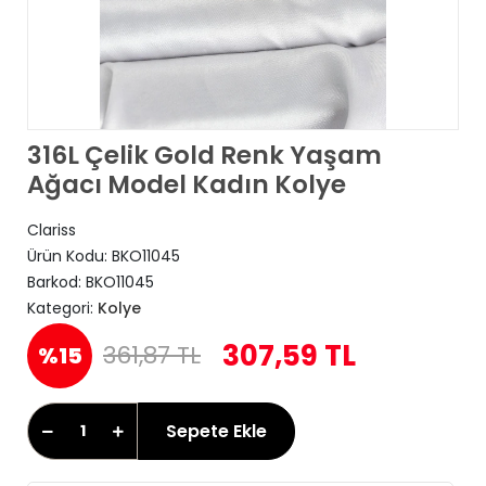
316L Çelik Gold Renk Yaşam
Ağacı Model Kadın Kolye
Clariss
Ürün Kodu:
BKO11045
Barkod:
BKO11045
Kategori:
Kolye
307,59 TL
361,87 TL
%15
Sepete Ekle