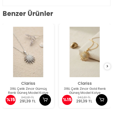
Benzer Ürünler
Clariss
Clariss
316L Çelik Zincir Gümüş
316L Çelik Zincir Gold Renk
Renk Güneş Model Kolye
Güneş Model Kolye
342,81 TL
342,81 TL
%15
%15
291,39 TL
291,39 TL