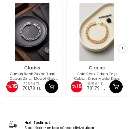
Clariss
Clariss
Gümüş Renk Zirkon Taşlı
Gold Renk Zirkon Taşlı
Cuban Zincir Model Klips
Cuban Zincir Model Klips
Kapamalı Erkek Bileklik
Kapamalı Erkek Bileklik
825,64 TL
825,64 TL
%15
%15
701,79 TL
701,79 TL
Hızlı Teslimat
Siparişleriniz en kısa sürede elinize ulaşır.