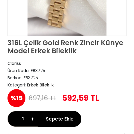
316L Çelik Gold Renk Zincir Künye
Model Erkek Bileklik
Clariss
Ürün Kodu:
EB3725
Barkod:
EB3725
Kategori:
Erkek Bileklik
592,59 TL
697,16 TL
%15
Sepete Ekle