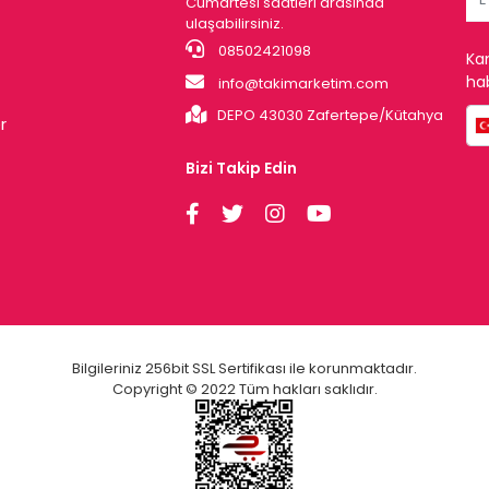
Cumartesi saatleri arasında
ulaşabilirsiniz.
08502421098
Ka
hab
info@takimarketim.com
DEPO 43030 Zafertepe/Kütahya
r
Bizi Takip Edin
Bilgileriniz 256bit SSL Sertifikası ile korunmaktadır.
Copyright © 2022 Tüm hakları saklıdır.