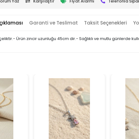
orum Yaz
Karşılaştır
Fiyat Alarmı
Telefonla Sipar
çıklaması
Garanti ve Teslimat
Taksit Seçenekleri
Yo
 çeliktir.- Ürün zincir uzunluğu 45cm dir.- Sağlıklı ve mutlu günlerde ku