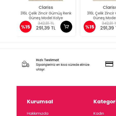
Clariss
Claris
316L Çelik Zincir Gümüş Renk
316L Çelik Zincir
Güneş Model Kolye
Güneş Model
342,81 TL
342,81 
%15
%15
291,39 TL
291,39 
Hızlı Teslimat
Siparişleriniz en kısa sürede elinize
ulaşır.
Kurumsal
Kategori
Hakkımızda
Kadın