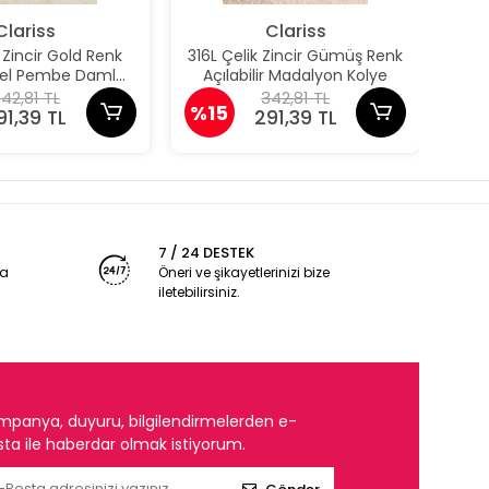
Clariss
Clariss
k Zincir Gold Renk
316L Çelik Zincir Gümüş Renk
31
odel Pembe Damla
Açılabilir Madalyon Kolye
Aç
Model Kolye
42,81 TL
342,81 TL
%15
%1
91,39 TL
291,39 TL
7 / 24 DESTEK
ya
Öneri ve şikayetlerinizi bize
iletebilirsiniz.
mpanya, duyuru, bilgilendirmelerden e-
ta ile haberdar olmak istiyorum.