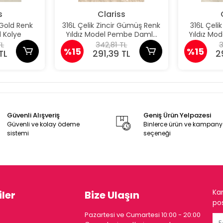
s
Clariss
 Gold Renk
316L Çelik Zincir Gümüş Renk
316L Çeli
 Kolye
Yıldız Model Pembe Damla
Yıldız M
Taş Model Kolye
Taş 
TL
342,81 TL
3
%15
%15
TL
291,39 TL
2
Güvenli Alışveriş
Geniş Ürün Yelpazesi
Güvenli ve kolay ödeme
Binlerce ürün ve kampan
sistemi
seçeneği
Ka
ler
Bize Ulaşın
pos
Pazartesi ve Cumartesi 10:00 - 20:00