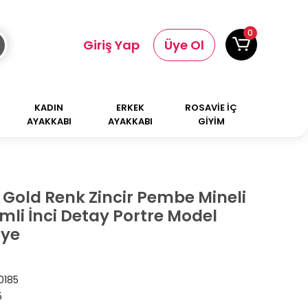
0
Giriş Yap
Üye Ol
KADIN
ERKEK
ROSAVİE İÇ
AYAKKABI
AYAKKABI
GİYİM
k Gold Renk Zincir Pembe Mineli
emli İnci Detay Portre Model
lye
0185
5