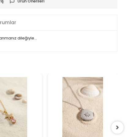
iş
Ürün Önerileri
rumlar
llanmanız dileğiyle…