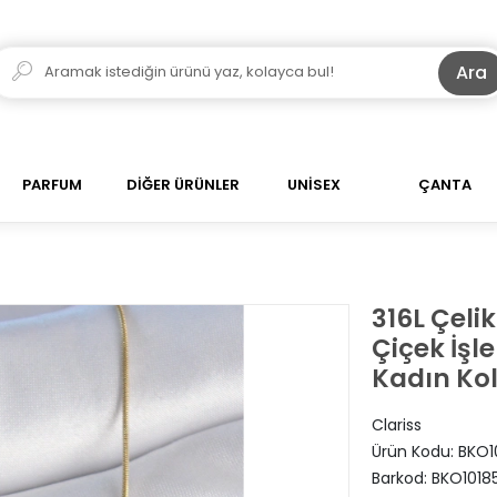
Ara
PARFUM
DİĞER ÜRÜNLER
UNİSEX
ÇANTA
316L Çeli
Çiçek İşl
Kadın Ko
Clariss
Ürün Kodu:
BKO1
Barkod:
BKO1018