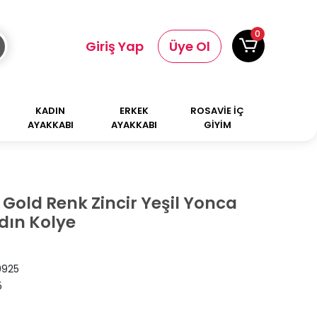
0
Giriş Yap
Üye Ol
KADIN
ERKEK
ROSAVİE İÇ
AYAKKABI
AYAKKABI
GİYİM
k Gold Renk Zincir Yeşil Yonca
dın Kolye
925
5