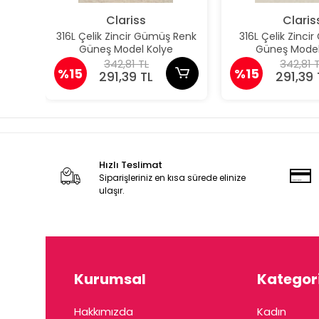
Clariss
Claris
316L Çelik Zincir Gümüş Renk
316L Çelik Zincir
Güneş Model Kolye
Güneş Model
342,81 TL
342,81 
%15
%15
291,39 TL
291,39 
Hızlı Teslimat
Siparişleriniz en kısa sürede elinize
ulaşır.
Kurumsal
Kategori
Hakkımızda
Kadın