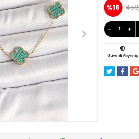
458
%15
Güvenli Alışveriş