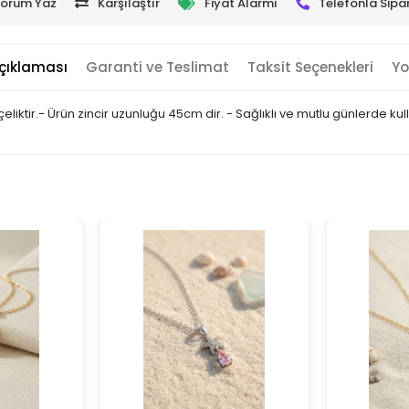
orum Yaz
Karşılaştır
Fiyat Alarmı
Telefonla Sipar
çıklaması
Garanti ve Teslimat
Taksit Seçenekleri
Yo
 çeliktir.- Ürün zincir uzunluğu 45cm dir. - Sağlıklı ve mutlu günlerde k