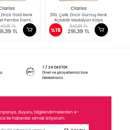
Clariss
Clariss
k Zincir Gold Renk
316L Çelik Zincir Gümüş Renk
31
odel Pembe Damla
Açılabilir Madalyon Kolye
Aç
Model Kolye
42,81 TL
342,81 TL
%15
%1
91,39 TL
291,39 TL
7 / 24 DESTEK
ya
Öneri ve şikayetlerinizi bize
iletebilirsiniz.
mpanya, duyuru, bilgilendirmelerden e-
ta ile haberdar olmak istiyorum.