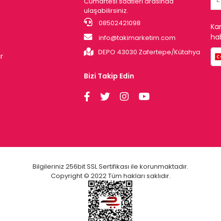
Cumartesi saatleri arasında
ulaşabilirsiniz.
08502421098
Ka
hab
info@takimarketim.com
DEPO 43030 Zafertepe/Kütahya
r
Bizi Takip Edin
Bilgileriniz 256bit SSL Sertifikası ile korunmaktadır.
Copyright © 2022 Tüm hakları saklıdır.