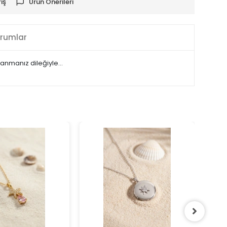
iş
Ürün Önerileri
rumlar
ullanmanız dileğiyle…