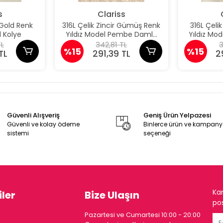
s
Clariss
 Gold Renk
316L Çelik Zincir Gümüş Renk
316L Çeli
 Kolye
Yıldız Model Pembe Damla
Yıldız M
Taş Model Kolye
Taş 
TL
342,81 TL
3
%15
%15
TL
291,39 TL
2
Güvenli Alışveriş
Geniş Ürün Yelpazesi
Güvenli ve kolay ödeme
Binlerce ürün ve kampan
sistemi
seçeneği
Ka
ler
Bize Ulaşın
pos
Pazartesi ve Cumartesi 10:00 - 20:00