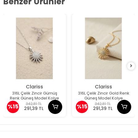
Benzer Ürünler
Clariss
Clariss
316L Çelik Zincir Gümüş
316L Çelik Zincir Gold Renk
Renk Güneş Model Kolye
Güneş Model Kolye
342,81 TL
342,81 TL
%15
%15
291,39 TL
291,39 TL