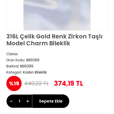
316L Çelik Gold Renk Zirkon Taşlı
Model Charm Bileklik
Clariss
Ürün Kodu:
BB6089
Barkod:
BB6089
Kategori:
Kadın Bileklik
374,19 TL
440,22 TL
%15
Sepete Ekle