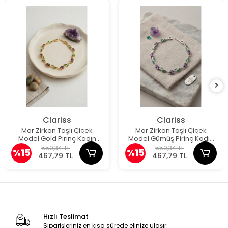
Clariss
Clariss
Mor Zirkon Taşlı Çiçek
Mor Zirkon Taşlı Çiçek
Model Gold Pirinç Kadın
Model Gümüş Pirinç Kadın
Bileklik
Bileklik
550,34 TL
550,34 TL
%15
%15
467,79 TL
467,79 TL
Hızlı Teslimat
Siparişleriniz en kısa sürede elinize ulaşır.