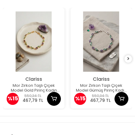
Clariss
Clariss
Mor Zirkon Taşlı Çiçek
Mor Zirkon Taşlı Çiçek
Model Gold Pirinç Kadın
Model Gümüş Pirinç Kadın
Bileklik
Bileklik
550,34 TL
550,34 TL
%15
%15
467,79 TL
467,79 TL