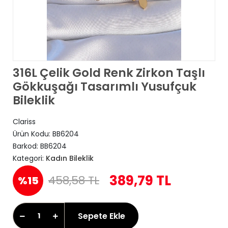
316L Çelik Gold Renk Zirkon Taşlı
Gökkuşağı Tasarımlı Yusufçuk
Bileklik
Clariss
Ürün Kodu:
BB6204
Barkod:
BB6204
Kategori:
Kadın Bileklik
389,79 TL
458,58 TL
%15
Sepete Ekle