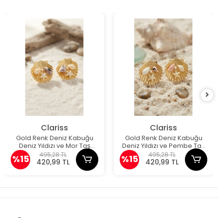
Clariss
Clariss
Gold Renk Deniz Kabuğu
Gold Renk Deniz Kabuğu
Deniz Yıldızı ve Mor Taş
Deniz Yıldızı ve Pembe Taş
Detaylı Küpe
Detaylı Küpe
495,28 TL
495,28 TL
%15
%15
420,99 TL
420,99 TL