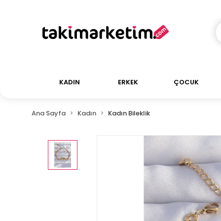
KADIN
ERKEK
ÇOCUK
Ana Sayfa
Kadın
Kadın Bileklik