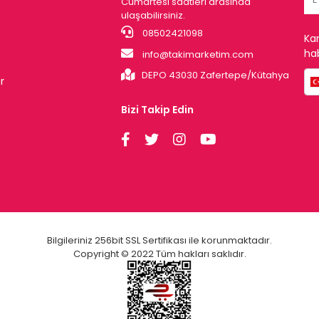
Cumartesi saatleri arasında
ulaşabilirsiniz.
08502421098
Ka
hab
info@takimarketim.com
DEPO 43030 Zafertepe/Kütahya
r
Bizi Takip Edin
Bilgileriniz 256bit SSL Sertifikası ile korunmaktadır.
Copyright © 2022 Tüm hakları saklıdır.