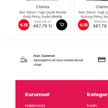
Clariss
Claris
Mor Zirkon Taşlı Çiçek Model
Mor Zirkon Taşlı 
Gold Pirinç Kadın Bileklik
Gümüş Pirinç Kad
550,34 TL
550,34 
%15
%15
467,79 TL
467,79 
Hızlı Teslimat
Siparişleriniz en kısa sürede elinize
ulaşır.
Kurumsal
Kategori
Hakkımızda
Kadın