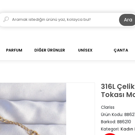
Ara
PARFUM
DİĞER ÜRÜNLER
UNİSEX
ÇANTA
316L Çeli
Tokası Mod
Clariss
Ürün Kodu:
BB62
Barkod:
BB6210
Kategori:
Kadın B