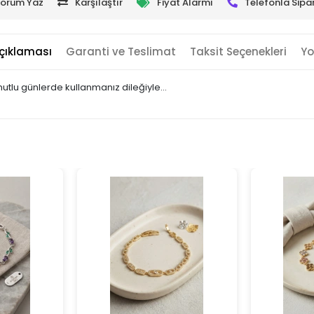
orum Yaz
Karşılaştır
Fiyat Alarmı
Telefonla Sipar
çıklaması
Garanti ve Teslimat
Taksit Seçenekleri
Yo
 mutlu günlerde kullanmanız dileğiyle…