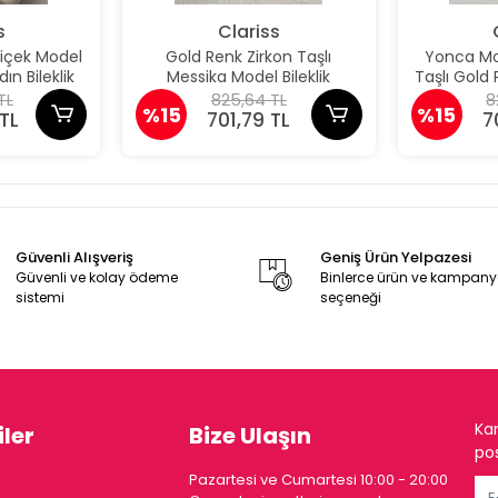
s
Clariss
Çiçek Model
Gold Renk Zirkon Taşlı
Yonca Mod
ın Bileklik
Messika Model Bileklik
Taşlı Gold P
TL
825,64 TL
8
%15
%15
TL
701,79 TL
7
Güvenli Alışveriş
Geniş Ürün Yelpazesi
Güvenli ve kolay ödeme
Binlerce ürün ve kampan
sistemi
seçeneği
Ka
ler
Bize Ulaşın
pos
Pazartesi ve Cumartesi 10:00 - 20:00