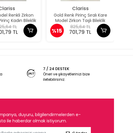
Clariss
Clariss
el Renkli Zirkon
Gold Renk Pirinç Sıralı Kare
Güm
irinç Kadın Bileklik
Model Zirkon Taşlı Bileklik
Pun
25,64 TL
825,64 TL
%15
%1
01,79 TL
701,79 TL
7 / 24 DESTEK
ya
Öneri ve şikayetlerinizi bize
iletebilirsiniz.
mpanya, duyuru, bilgilendirmelerden e-
ta ile haberdar olmak istiyorum.