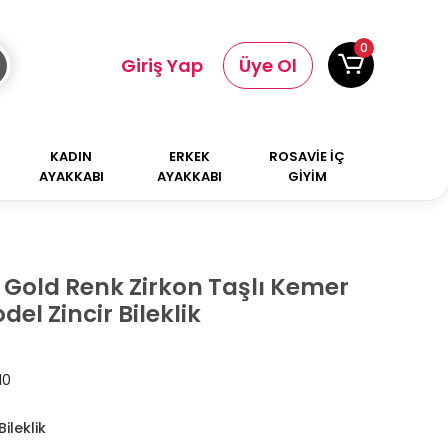
0
Giriş Yap
Üye Ol
KADIN
ERKEK
ROSAVİE İÇ
AYAKKABI
AYAKKABI
GİYİM
k Gold Renk Zirkon Taşlı Kemer
el Zincir Bileklik
10
ileklik