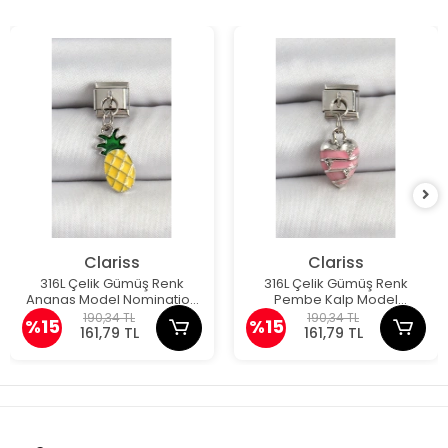
Clariss
Clariss
316L Çelik Gümüş Renk
316L Çelik Gümüş Renk
Ananas Model Nomination
Pembe Kalp Model
Charm
Nomination Charm
190,34 TL
190,34 TL
%15
%15
161,79 TL
161,79 TL