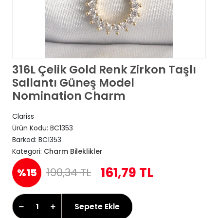
316L Çelik Gold Renk Zirkon Taşlı
Sallantı Güneş Model
Nomination Charm
Clariss
Ürün Kodu:
BC1353
Barkod:
BC1353
Kategori:
Charm Bileklikler
161,79 TL
190,34 TL
%15
Sepete Ekle