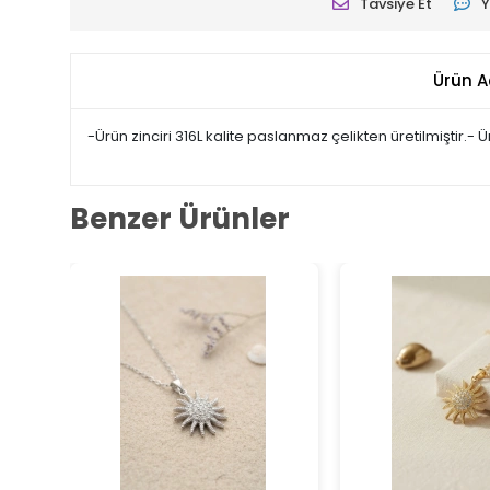
Tavsiye Et
Y
Ürün A
-Ürün zinciri 316L kalite paslanmaz çelikten üretilmiştir.
Benzer Ürünler