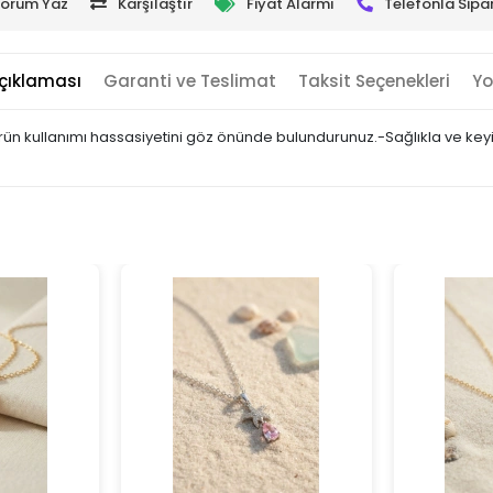
orum Yaz
Karşılaştır
Fiyat Alarmı
Telefonla Sipar
çıklaması
Garanti ve Teslimat
Taksit Seçenekleri
Yo
- Ürün kullanımı hassasiyetini göz önünde bulundurunuz.-Sağlıkla ve keyi