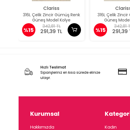
Clariss
Claris
316L Çelik Zincir Gümüş Renk
316L Çelik Zincir
Güneş Model Kolye
Güneş Model
342,81 TL
342,81 
%15
%15
291,39 TL
291,39 
Hızlı Teslimat
Siparişleriniz en kısa sürede elinize
ulaşır.
Kurumsal
Kategori
Hakkımızda
Kadın