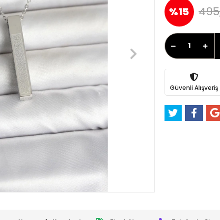
495
%15
Güvenli Alışveriş