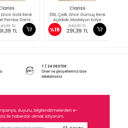
Clariss
Clariss
k Zincir Gold Renk
316L Çelik Zincir Gümüş Renk
31
odel Pembe Damla
Açılabilir Madalyon Kolye
Aç
Model Kolye
42,81 TL
342,81 TL
%15
%1
91,39 TL
291,39 TL
7 / 24 DESTEK
ya
Öneri ve şikayetlerinizi bize
iletebilirsiniz.
mpanya, duyuru, bilgilendirmelerden e-
ta ile haberdar olmak istiyorum.