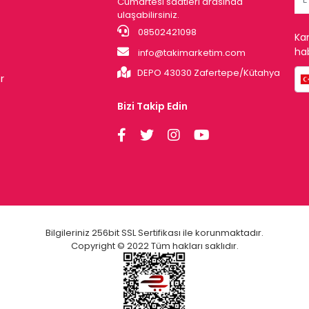
Cumartesi saatleri arasında
ulaşabilirsiniz.
08502421098
Ka
hab
info@takimarketim.com
DEPO 43030 Zafertepe/Kütahya
r
Bizi Takip Edin
Bilgileriniz 256bit SSL Sertifikası ile korunmaktadır.
Copyright © 2022 Tüm hakları saklıdır.