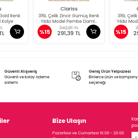
s
Clariss
 Gold Renk
316L Çelik Zincir Gümüş Renk
316L Çeli
 Kolye
Yıldız Model Pembe Damla
Yıldız M
Taş Model Kolye
Taş 
TL
342,81 TL
3
%15
%15
TL
291,39 TL
2
Güvenli Alışveriş
Geniş Ürün Yelpazesi
Güvenli ve kolay ödeme
Binlerce ürün ve kampan
sistemi
seçeneği
Ka
ler
Bize Ulaşın
pos
Pazartesi ve Cumartesi 10:00 - 20:00