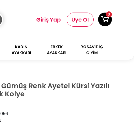
0
Giriş Yap
Üye Ol
KADIN
ERKEK
ROSAVİE İÇ
AYAKKABI
AYAKKABI
GİYİM
k Gümüş Renk Ayetel Kürsi Yazılı
k Kolye
1056
6