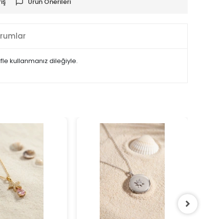
iş
Ürün Önerileri
rumlar
fle kullanmanız dileğiyle.