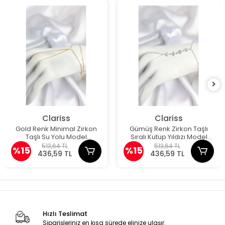
Clariss
Clariss
Gold Renk Minimal Zirkon
Gümüş Renk Zirkon Taşlı
Taşlı Su Yolu Model
Sıralı Kutup Yıldızı Model
Şahmeran
Şahmeran
513,64 TL
513,64 TL
%15
%15
436,59 TL
436,59 TL
Hızlı Teslimat
Siparişleriniz en kısa sürede elinize ulaşır.