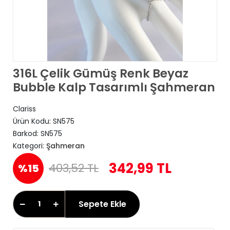
316L Çelik Gümüş Renk Beyaz
Bubble Kalp Tasarımlı Şahmeran
Clariss
Ürün Kodu:
SN575
Barkod:
SN575
Kategori:
Şahmeran
342,99 TL
403,52 TL
%15
Sepete Ekle