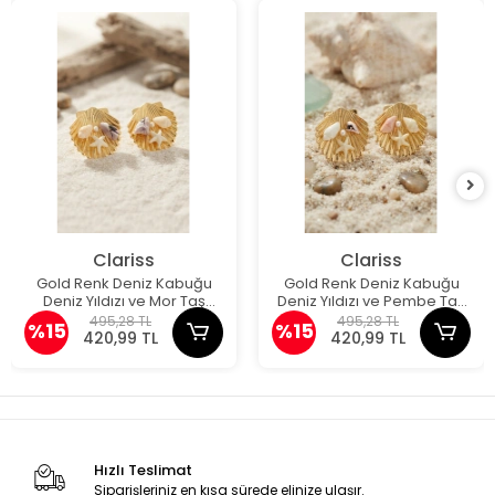
Clariss
Clariss
Gold Renk Deniz Kabuğu
Gold Renk Deniz Kabuğu
Deniz Yıldızı ve Mor Taş
Deniz Yıldızı ve Pembe Taş
Detaylı Küpe
Detaylı Küpe
495,28 TL
495,28 TL
%15
%15
420,99 TL
420,99 TL
Hızlı Teslimat
Siparişleriniz en kısa sürede elinize ulaşır.