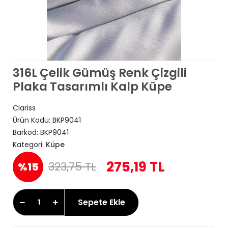
316L Çelik Gümüş Renk Çizgili
Plaka Tasarımlı Kalp Küpe
Clariss
Ürün Kodu:
BKP9041
Barkod:
BKP9041
Kategori:
Küpe
275,19 TL
323,75 TL
%15
Sepete Ekle