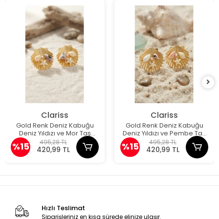
Clariss
Clariss
Gold Renk Deniz Kabuğu
Gold Renk Deniz Kabuğu
Deniz Yıldızı ve Mor Taş
Deniz Yıldızı ve Pembe Taş
Detaylı Küpe
Detaylı Küpe
495,28 TL
495,28 TL
%15
%15
420,99 TL
420,99 TL
Hızlı Teslimat
Siparişleriniz en kısa sürede elinize ulaşır.