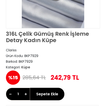
316L Çelik Gümüş Renk İşleme
Detay Kadın Küpe
Clariss
Ürün Kodu:
BKP7929
Barkod:
BKP7929
Kategori:
Küpe
242,79 TL
285,64 TL
%15
Sepete Ekle