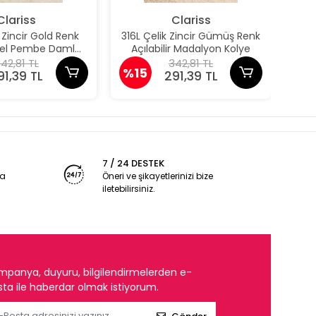
Clariss
Clariss
k Zincir Gold Renk
316L Çelik Zincir Gümüş Renk
31
odel Pembe Damla
Açılabilir Madalyon Kolye
Aç
Model Kolye
42,81 TL
342,81 TL
%15
%1
91,39 TL
291,39 TL
7 / 24 DESTEK
ya
Öneri ve şikayetlerinizi bize
iletebilirsiniz.
mpanya, duyuru, bilgilendirmelerden e-
ta ile haberdar olmak istiyorum.