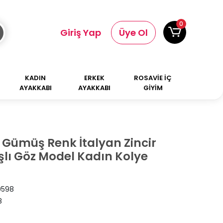
0
Giriş Yap
Üye Ol
KADIN
ERKEK
ROSAVİE İÇ
AYAKKABI
AYAKKABI
GİYİM
k Gümüş Renk İtalyan Zincir
şlı Göz Model Kadın Kolye
9598
8