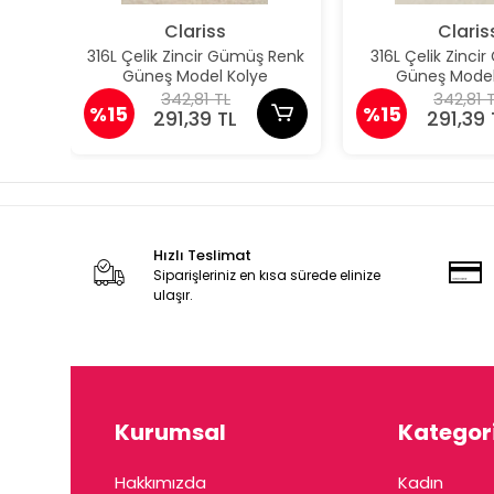
Clariss
Claris
316L Çelik Zincir Gümüş Renk
316L Çelik Zincir
Güneş Model Kolye
Güneş Model
342,81 TL
342,81 
%15
%15
291,39 TL
291,39 
Hızlı Teslimat
Siparişleriniz en kısa sürede elinize
ulaşır.
Kurumsal
Kategori
Hakkımızda
Kadın