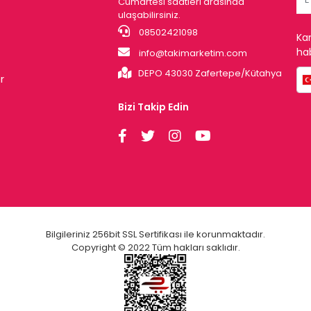
Cumartesi saatleri arasında
ulaşabilirsiniz.
08502421098
Ka
hab
info@takimarketim.com
DEPO 43030 Zafertepe/Kütahya
r
Bizi Takip Edin
Bilgileriniz 256bit SSL Sertifikası ile korunmaktadır.
Copyright © 2022 Tüm hakları saklıdır.