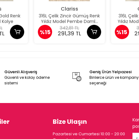
s
Clariss
 Gold Renk
316L Çelik Zincir Gümüş Renk
316L Çeli
 Kolye
Yıldız Model Pembe Damla
Yıldız M
Taş Model Kolye
Taş 
TL
342,81 TL
3
%15
%15
TL
291,39 TL
2
Güvenli Alışveriş
Geniş Ürün Yelpazesi
Güvenli ve kolay ödeme
Binlerce ürün ve kampan
sistemi
seçeneği
Ka
ler
Bize Ulaşın
pos
Pazartesi ve Cumartesi 10:00 - 20:00