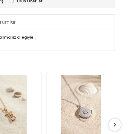
iş
Ürün Önerileri
rumlar
llanmanız dileğiyle…