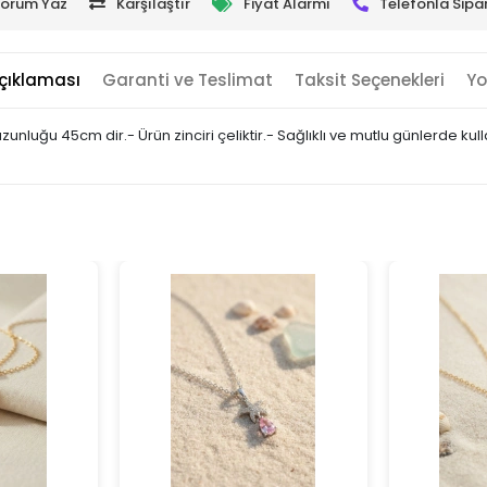
orum Yaz
Karşılaştır
Fiyat Alarmı
Telefonla Sipar
çıklaması
Garanti ve Teslimat
Taksit Seçenekleri
Yo
uzunluğu 45cm dir.- Ürün zinciri çeliktir.- Sağlıklı ve mutlu günlerde ku