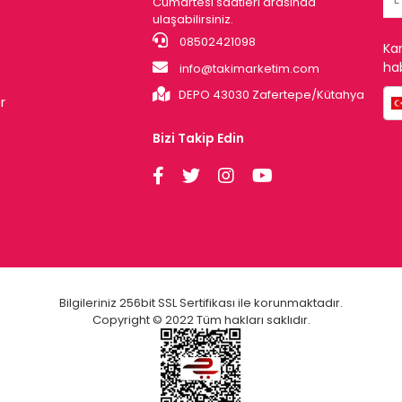
Cumartesi saatleri arasında
ulaşabilirsiniz.
08502421098
Ka
hab
info@takimarketim.com
DEPO 43030 Zafertepe/Kütahya
r
Bizi Takip Edin
Bilgileriniz 256bit SSL Sertifikası ile korunmaktadır.
Copyright © 2022 Tüm hakları saklıdır.