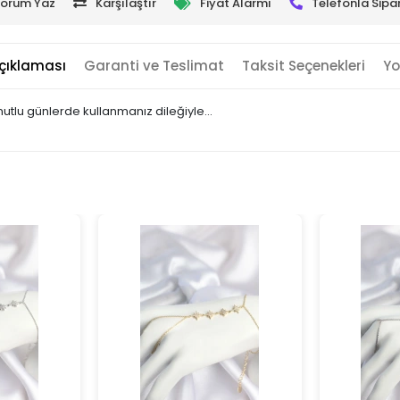
orum Yaz
Karşılaştır
Fiyat Alarmı
Telefonla Sipar
çıklaması
Garanti ve Teslimat
Taksit Seçenekleri
Yo
 mutlu günlerde kullanmanız dileğiyle…