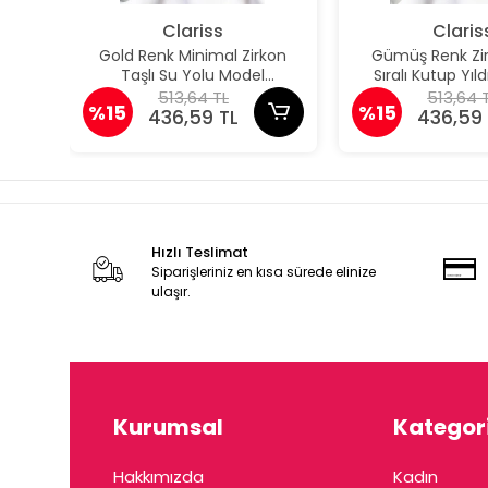
Clariss
Claris
Gold Renk Minimal Zirkon
Gümüş Renk Zir
Taşlı Su Yolu Model
Sıralı Kutup Yıl
Şahmeran
Şahmer
513,64 TL
513,64 
%15
%15
436,59 TL
436,59 
Hızlı Teslimat
Siparişleriniz en kısa sürede elinize
ulaşır.
Kurumsal
Kategori
Hakkımızda
Kadın