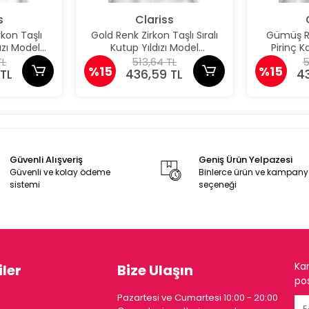
s
Clariss
kon Taşlı
Gold Renk Zirkon Taşlı Sıralı
Gümüş Re
dızı Model
Kutup Yıldızı Model
Pirinç 
an
Şahmeran
TL
513,64 TL
5
%15
%15
TL
436,59 TL
4
Güvenli Alışveriş
Geniş Ürün Yelpazesi
Güvenli ve kolay ödeme
Binlerce ürün ve kampan
sistemi
seçeneği
Ka
ler
Bize Ulaşın
pos
Pazartesi ve Cumartesi 10:00 - 20:00