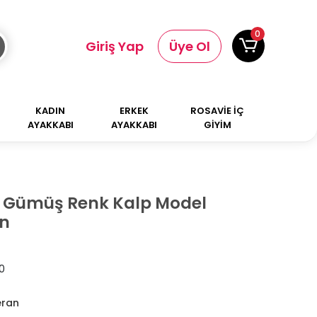
0
Giriş Yap
Üye Ol
KADIN
ERKEK
ROSAVİE İÇ
AYAKKABI
AYAKKABI
GİYİM
ik Gümüş Renk Kalp Model
n
0
ran