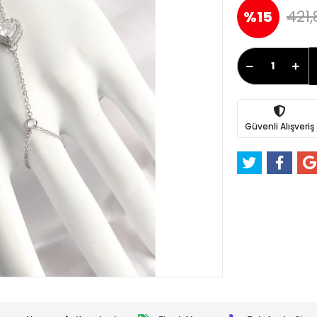
421,
%15
Güvenli Alışveriş