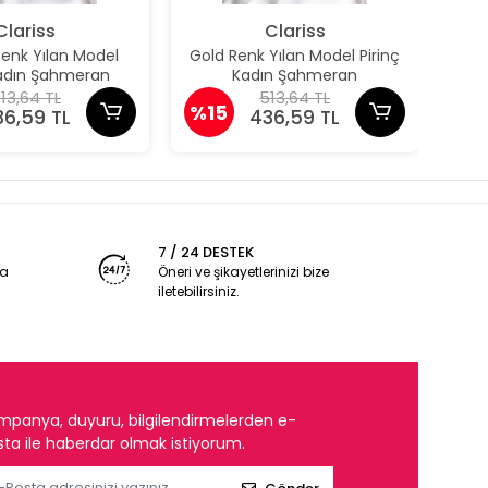
Clariss
Clariss
nk Yılan Model
Gold Renk Yılan Model Pirinç
Gü
Kadın Şahmeran
Kadın Şahmeran
P
13,64 TL
513,64 TL
%15
%1
36,59 TL
436,59 TL
7 / 24 DESTEK
ya
Öneri ve şikayetlerinizi bize
iletebilirsiniz.
mpanya, duyuru, bilgilendirmelerden e-
ta ile haberdar olmak istiyorum.