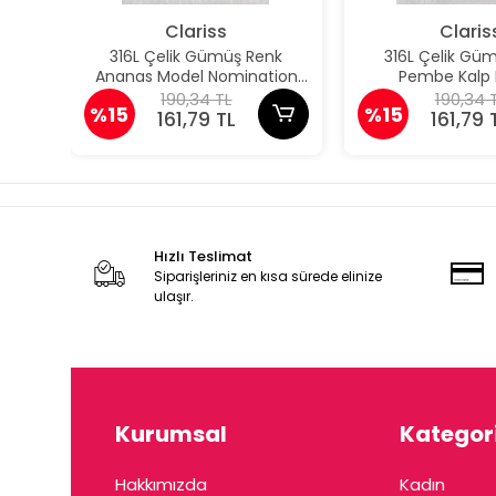
Clariss
Claris
316L Çelik Gümüş Renk
316L Çelik Gü
Ananas Model Nomination
Pembe Kalp
Charm
Nomination
190,34 TL
190,34 
%15
%15
161,79 TL
161,79 
Hızlı Teslimat
Siparişleriniz en kısa sürede elinize
ulaşır.
Kurumsal
Kategori
Hakkımızda
Kadın