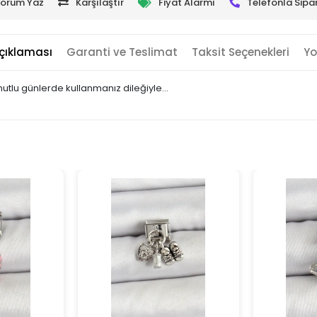
orum Yaz
Karşılaştır
Fiyat Alarmı
Telefonla Sipar
çıklaması
Garanti ve Teslimat
Taksit Seçenekleri
Yo
 mutlu günlerde kullanmanız dileğiyle…