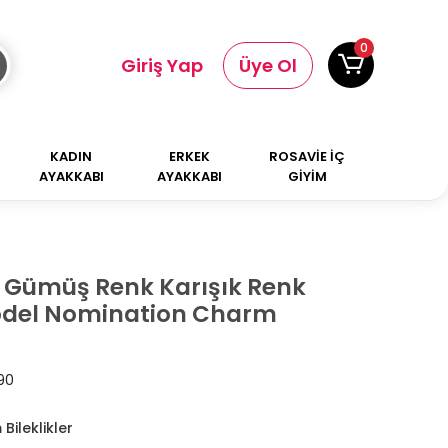
0
Giriş Yap
Üye Ol
KADIN
ERKEK
ROSAVİE İÇ
AYAKKABI
AYAKKABI
GİYİM
k Gümüş Renk Karışık Renk
odel Nomination Charm
90
Bileklikler