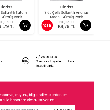
Clariss
Clariss
 Sallantılı Satürn
316L Çelik Sallantılı Ananas
31
 Gümüş Renk
Model Gümüş Renk
Pap
ation Charm
Nomination Charm
90,34 TL
190,34 TL
%15
%1
61,79 TL
161,79 TL
7 / 24 DESTEK
ya
Öneri ve şikayetlerinizi bize
iletebilirsiniz.
mpanya, duyuru, bilgilendirmelerden e-
ta ile haberdar olmak istiyorum.