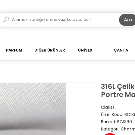
Ara
PARFUM
DİĞER ÜRÜNLER
UNİSEX
ÇANTA
316L Çeli
Portre M
Clariss
Ürün Kodu:
BC13
Barkod:
BC1390
Kategori:
Charm 