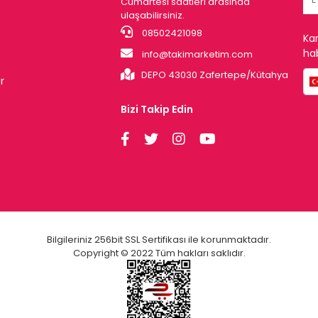
Cumartesi saatleri arasında
ulaşabilirsiniz.
08502421098
Ka
hab
info@takimarketim.com
DEPO 43030 Zafertepe/Kütahya
r
Bizi Takip Edin
Bilgileriniz 256bit SSL Sertifikası ile korunmaktadır.
Copyright © 2022 Tüm hakları saklıdır.