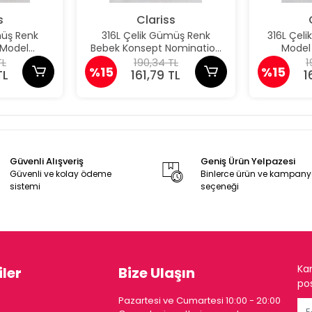
s
Clariss
müş Renk
316L Çelik Gümüş Renk
316L Çelik
 Model
Bebek Konsept Nomination
Model
 Charm
Charm
Nomin
TL
190,34 TL
1
%15
%15
TL
161,79 TL
1
Güvenli Alışveriş
Geniş Ürün Yelpazesi
Güvenli ve kolay ödeme
Binlerce ürün ve kampan
sistemi
seçeneği
Ka
ler
Bize Ulaşın
pos
Pazartesi ve Cumartesi 10:00 - 20:00