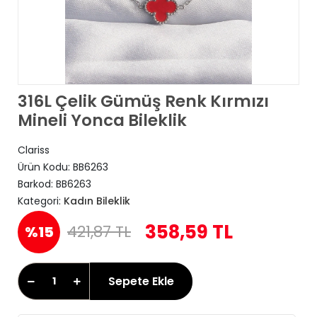
316L Çelik Gümüş Renk Kırmızı
Mineli Yonca Bileklik
Clariss
Ürün Kodu:
BB6263
Barkod:
BB6263
Kategori:
Kadın Bileklik
358,59 TL
421,87 TL
%15
Sepete Ekle