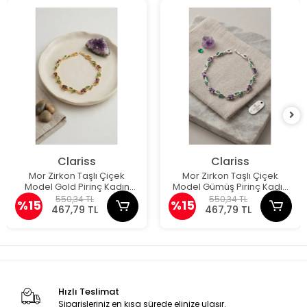
Clariss
Clariss
Mor Zirkon Taşlı Çiçek
Mor Zirkon Taşlı Çiçek
Model Gold Pirinç Kadın
Model Gümüş Pirinç Kadın
Bileklik
Bileklik
550,34 TL
550,34 TL
%15
%15
467,79 TL
467,79 TL
Hızlı Teslimat
Siparişleriniz en kısa sürede elinize ulaşır.