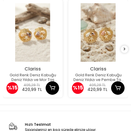
Clariss
Clariss
Gold Renk Deniz Kabuğu
Gold Renk Deniz Kabuğu
Deniz Yıldızı ve Mor Taş
Deniz Yıldızı ve Pembe Taş
Detaylı Küpe
Detaylı Küpe
495,28 TL
495,28 TL
%15
%15
420,99 TL
420,99 TL
Hızlı Teslimat
Siparişleriniz en kısa sürede elinize ulaşır.