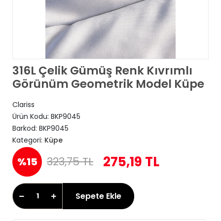
316L Çelik Gümüş Renk Kıvrımlı
Görünüm Geometrik Model Küpe
Clariss
Ürün Kodu:
BKP9045
Barkod:
BKP9045
Kategori:
Küpe
275,19 TL
323,75 TL
%15
Sepete Ekle