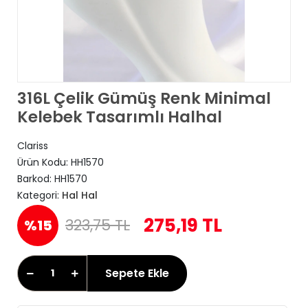
316L Çelik Gümüş Renk Minimal
Kelebek Tasarımlı Halhal
Clariss
Ürün Kodu:
HH1570
Barkod:
HH1570
Kategori:
Hal Hal
275,19 TL
323,75 TL
%15
Sepete Ekle