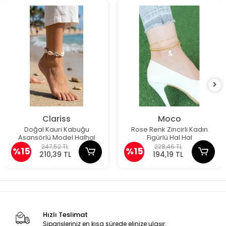
Clariss
Moco
Doğal Kauri Kabuğu
Rose Renk Zincirli Kadın
Asansörlü Model Halhal
Figürlü Hal Hal
247,52 TL
228,46 TL
%15
%15
210,39 TL
194,19 TL
Hızlı Teslimat
Siparişleriniz en kısa sürede elinize ulaşır.