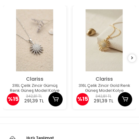
Clariss
Clariss
316L Çelik Zincir Gümüş
316L Çelik Zincir Gold Renk
Renk Güneş Model Kolye
Güneş Model Kolye
342,81 TL
342,81 TL
%15
%15
291,39 TL
291,39 TL
Hızlı Teslimat