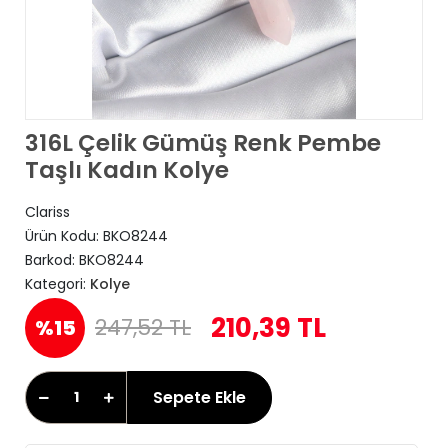
316L Çelik Gümüş Renk Pembe
Taşlı Kadın Kolye
Clariss
Ürün Kodu:
BKO8244
Barkod:
BKO8244
Kategori:
Kolye
210,39 TL
247,52 TL
%15
Sepete Ekle