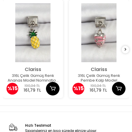
Clariss
Clariss
316L Çelik Gümüş Renk
316L Çelik Gümüş Renk
Ananas Model Nomination
Pembe Kalp Model
Charm
Nomination Charm
190,34 TL
190,34 TL
%15
%15
161,79 TL
161,79 TL
Hızlı Teslimat
Siparişleriniz en kısa sürede elinize ulaşır.