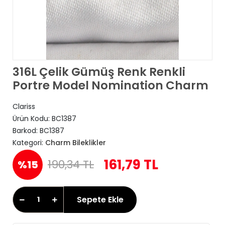
316L Çelik Gümüş Renk Renkli
Portre Model Nomination Charm
Clariss
Ürün Kodu:
BC1387
Barkod:
BC1387
Kategori:
Charm Bileklikler
161,79 TL
190,34 TL
%15
Sepete Ekle