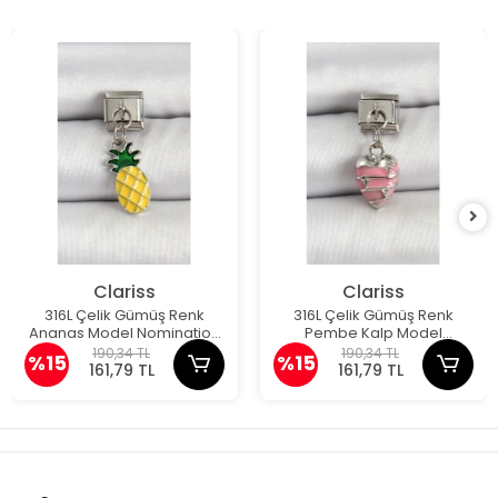
Clariss
Clariss
316L Çelik Gümüş Renk
316L Çelik Gümüş Renk
Ananas Model Nomination
Pembe Kalp Model
Charm
Nomination Charm
190,34 TL
190,34 TL
%15
%15
161,79 TL
161,79 TL