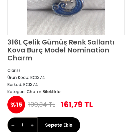
316L Çelik Gümüş Renk Sallantı
Kova Burç Model Nomination
Charm
Clariss
Ürün Kodu:
BC1374
Barkod:
BC1374
Kategori:
Charm Bileklikler
161,79 TL
190,34 TL
%15
Sepete Ekle