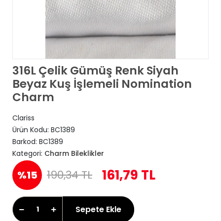
316L Çelik Gümüş Renk Siyah
Beyaz Kuş İşlemeli Nomination
Charm
Clariss
Ürün Kodu:
BC1389
Barkod:
BC1389
Kategori:
Charm Bileklikler
161,79 TL
190,34 TL
%15
Sepete Ekle