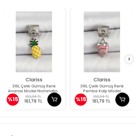
Clariss
Clariss
316L Çelik Gümüş Renk
316L Çelik Gümüş Renk
Ananas Model Nomination
Pembe Kalp Model
Charm
Nomination Charm
190,34 TL
190,34 TL
%15
%15
161,79 TL
161,79 TL