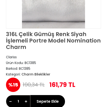
316L Çelik Gümüş Renk Siyah
İşlemeli Portre Model Nomination
Charm
Clariss
Ürün Kodu:
BC1385
Barkod:
BC1385
Kategori:
Charm Bileklikler
161,79 TL
190,34 TL
%15
Sepete Ekle