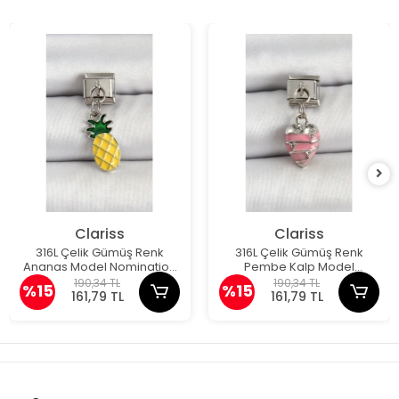
Clariss
Clariss
316L Çelik Gümüş Renk
316L Çelik Gümüş Renk
Ananas Model Nomination
Pembe Kalp Model
Charm
Nomination Charm
190,34 TL
190,34 TL
%15
%15
161,79 TL
161,79 TL