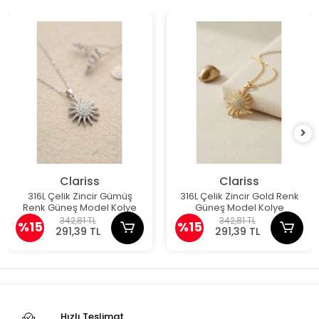
Clariss
Clariss
316L Çelik Zincir Gümüş
316L Çelik Zincir Gold Renk
Renk Güneş Model Kolye
Güneş Model Kolye
342,81 TL
342,81 TL
%15
%15
291,39 TL
291,39 TL
Hızlı Teslimat