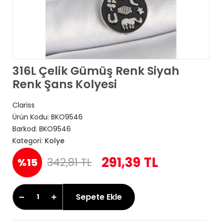
316L Çelik Gümüş Renk Siyah
Renk Şans Kolyesi
Clariss
Ürün Kodu:
BKO9546
Barkod:
BKO9546
Kategori:
Kolye
291,39 TL
342,81 TL
%15
Sepete Ekle