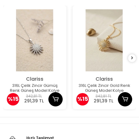
Clariss
Clariss
316L Çelik Zincir Gümüş
316L Çelik Zincir Gold Renk
Renk Güneş Model Kolye
Güneş Model Kolye
342,81 TL
342,81 TL
%15
%15
291,39 TL
291,39 TL
Hızlı Teslimat