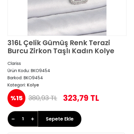
316L Çelik Gümüş Renk Terazi
Burcu Zirkon Taşlı Kadın Kolye
Clariss
Ürün Kodu:
BKO9454
Barkod:
BKO9454
Kategori:
Kolye
323,79 TL
380,93 TL
%15
Sepete Ekle