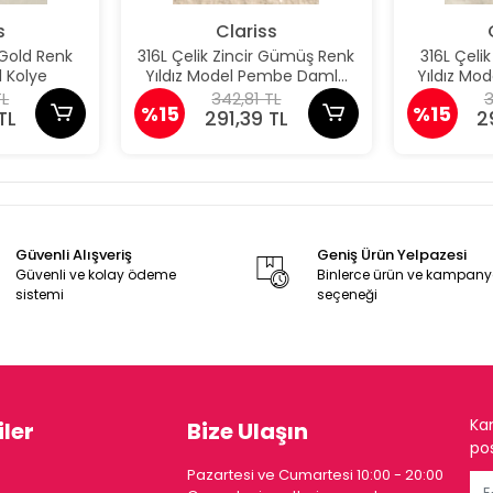
s
Clariss
 Gold Renk
316L Çelik Zincir Gümüş Renk
316L Çeli
 Kolye
Yıldız Model Pembe Damla
Yıldız M
Taş Model Kolye
Taş 
TL
342,81 TL
3
%15
%15
TL
291,39 TL
2
Güvenli Alışveriş
Geniş Ürün Yelpazesi
Güvenli ve kolay ödeme
Binlerce ürün ve kampan
sistemi
seçeneği
Ka
ler
Bize Ulaşın
pos
Pazartesi ve Cumartesi 10:00 - 20:00