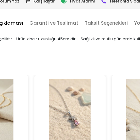
orum Yaz
Karşılaştır
Fiyat Alarmı
Telefonla Sipar
çıklaması
Garanti ve Teslimat
Taksit Seçenekleri
Yo
 çeliktir.- Ürün zincir uzunluğu 45cm dir. - Sağlıklı ve mutlu günlerde k