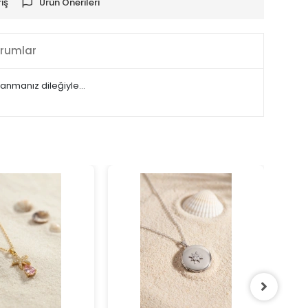
iş
Ürün Önerileri
rumlar
ullanmanız dileğiyle…