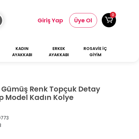
0
Giriş Yap
Üye Ol
KADIN
ERKEK
ROSAVİE İÇ
AYAKKABI
AYAKKABI
GİYİM
ik Gümüş Renk Topçuk Detay
lp Model Kadın Kolye
9773
3