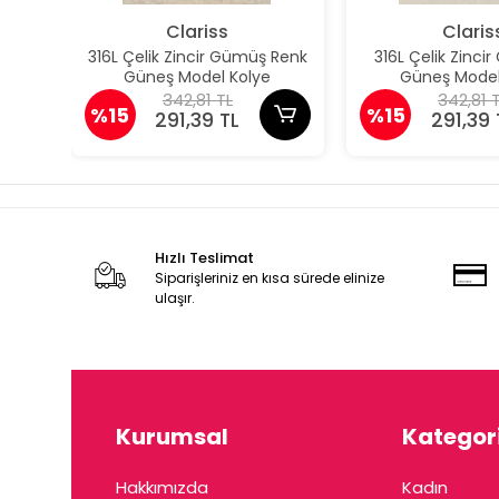
Clariss
Claris
316L Çelik Zincir Gümüş Renk
316L Çelik Zincir
Güneş Model Kolye
Güneş Model
342,81 TL
342,81 
%15
%15
291,39 TL
291,39 
Hızlı Teslimat
Siparişleriniz en kısa sürede elinize
ulaşır.
Kurumsal
Kategori
Hakkımızda
Kadın