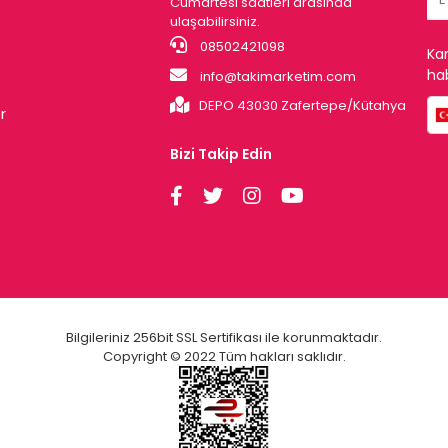
Cumartesi saatleri arasında
ulaşabilirsiniz.
08502421098
Ka
hab
info@takimarketim.com
DEPO 43030 Zafertepe/Kütahya
r
Bizi Takip Edin
Bilgileriniz 256bit SSL Sertifikası ile korunmaktadır.
Copyright © 2022 Tüm hakları saklıdır.