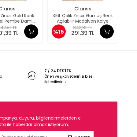
Clariss
Clariss
k Zincir Gold Renk
316L Çelik Zincir Gümüş Renk
31
odel Pembe Damla
Açılabilir Madalyon Kolye
Aç
Model Kolye
42,81 TL
342,81 TL
%15
%1
91,39 TL
291,39 TL
7 / 24 DESTEK
ya
Öneri ve şikayetlerinizi bize
iletebilirsiniz.
mpanya, duyuru, bilgilendirmelerden e-
ta ile haberdar olmak istiyorum.