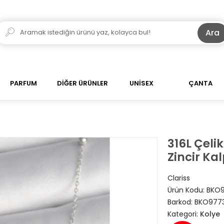
Ara
PARFUM
DİĞER ÜRÜNLER
UNİSEX
ÇANTA
316L Çel
Zincir Ka
Clariss
Ürün Kodu:
BKO
Barkod:
BKO977
Kategori:
Kolye