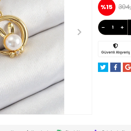
304
%15
Güvenli Alışveriş