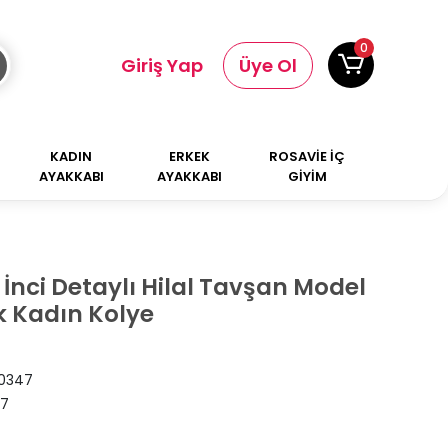
0
Giriş Yap
Üye Ol
KADIN
ERKEK
ROSAVİE İÇ
AYAKKABI
AYAKKABI
GİYİM
k İnci Detaylı Hilal Tavşan Model
k Kadın Kolye
0347
47