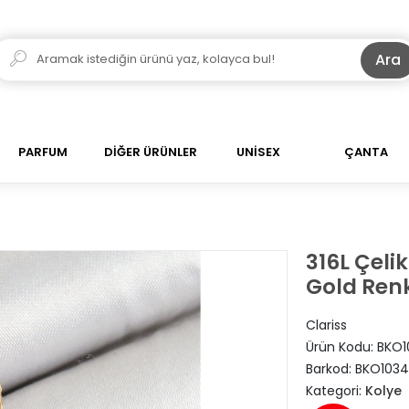
Ara
PARFUM
DİĞER ÜRÜNLER
UNİSEX
ÇANTA
316L Çeli
Gold Ren
Clariss
Ürün Kodu:
BKO1
Barkod:
BKO103
Kategori:
Kolye