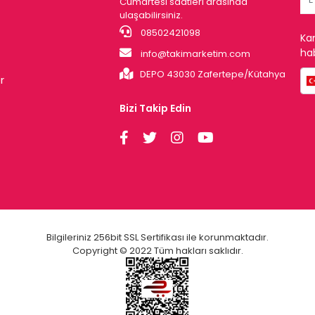
Cumartesi saatleri arasında
ulaşabilirsiniz.
08502421098
Ka
hab
info@takimarketim.com
DEPO 43030 Zafertepe/Kütahya
r
Bizi Takip Edin
Bilgileriniz 256bit SSL Sertifikası ile korunmaktadır.
Copyright © 2022 Tüm hakları saklıdır.