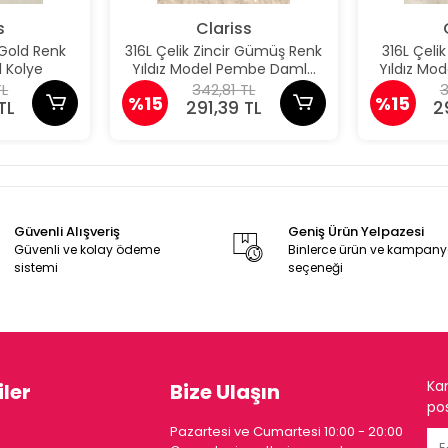
s
Clariss
 Gold Renk
316L Çelik Zincir Gümüş Renk
316L Çeli
 Kolye
Yıldız Model Pembe Damla
Yıldız M
Taş Model Kolye
Taş 
TL
342,81 TL
3
%15
%15
TL
291,39 TL
2
Güvenli Alışveriş
Geniş Ürün Yelpazesi
Güvenli ve kolay ödeme
Binlerce ürün ve kampan
sistemi
seçeneği
Ka
ler
Bize Ulaşın
pos
Pazartesi ve Cumartesi 10:00 - 20:00