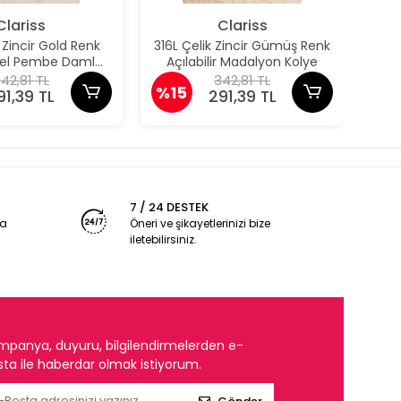
Clariss
Clariss
k Zincir Gold Renk
316L Çelik Zincir Gümüş Renk
31
odel Pembe Damla
Açılabilir Madalyon Kolye
Aç
Model Kolye
42,81 TL
342,81 TL
%15
%1
91,39 TL
291,39 TL
7 / 24 DESTEK
ya
Öneri ve şikayetlerinizi bize
iletebilirsiniz.
mpanya, duyuru, bilgilendirmelerden e-
ta ile haberdar olmak istiyorum.