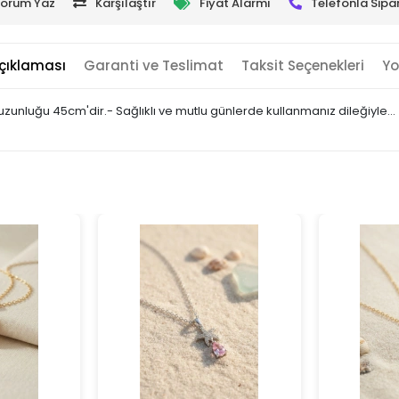
orum Yaz
Karşılaştır
Fiyat Alarmı
Telefonla Sipar
çıklaması
Garanti ve Teslimat
Taksit Seçenekleri
Yo
r uzunluğu 45cm'dir.- Sağlıklı ve mutlu günlerde kullanmanız dileğiyle…