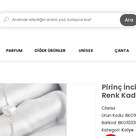
Ara
PARFUM
DİĞER ÜRÜNLER
UNİSEX
ÇANTA
Pirinç İn
Renk Kad
Clariss
Ürün Kodu:
BKO1
Barkod:
BKO1033
Kategori:
Kolye