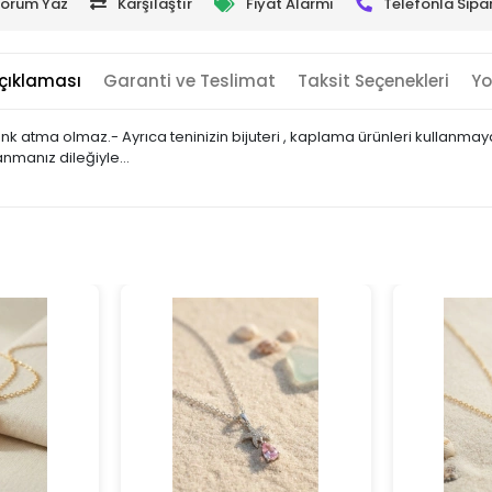
orum Yaz
Karşılaştır
Fiyat Alarmı
Telefonla Sipar
çıklaması
Garanti ve Teslimat
Taksit Seçenekleri
Yo
 renk atma olmaz.- Ayrıca teninizin bijuteri , kaplama ürünleri kullan
lanmanız dileğiyle…