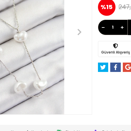
247,
%15
Güvenli Alışveriş