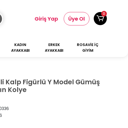
0
Giriş Yap
Üye Ol
KADIN
ERKEK
ROSAVİE İÇ
AYAKKABI
AYAKKABI
GİYİM
cili Kalp Figürlü Y Model Gümüş
ın Kolye
0336
6