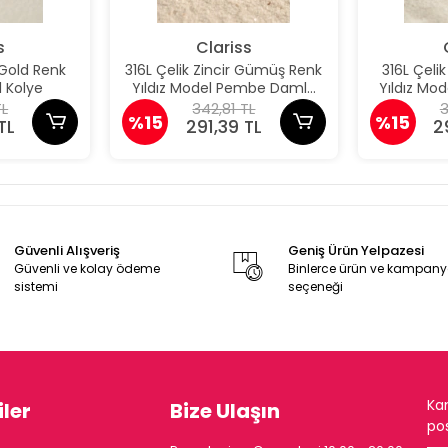
s
Clariss
 Gold Renk
316L Çelik Zincir Gümüş Renk
316L Çeli
 Kolye
Yıldız Model Pembe Damla
Yıldız M
Taş Model Kolye
Taş 
TL
342,81 TL
3
%15
%15
TL
291,39 TL
2
Güvenli Alışveriş
Geniş Ürün Yelpazesi
Güvenli ve kolay ödeme
Binlerce ürün ve kampan
sistemi
seçeneği
Ka
ler
Bize Ulaşın
pos