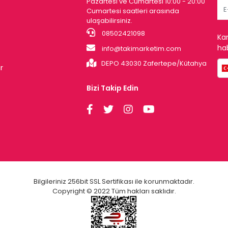
Pazartesi ve Cumartesi 10:00 - 20:00
Cumartesi saatleri arasında
ulaşabilirsiniz.
08502421098
Ka
hab
info@takimarketim.com
DEPO 43030 Zafertepe/Kütahya
r
Bizi Takip Edin
Bilgileriniz 256bit SSL Sertifikası ile korunmaktadır.
Copyright © 2022 Tüm hakları saklıdır.