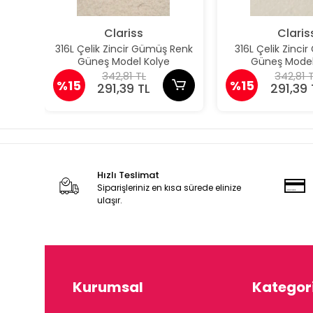
Clariss
Claris
316L Çelik Zincir Gümüş Renk
316L Çelik Zincir
Güneş Model Kolye
Güneş Model
342,81 TL
342,81 
%15
%15
291,39 TL
291,39 
Hızlı Teslimat
Siparişleriniz en kısa sürede elinize
ulaşır.
Kurumsal
Kategori