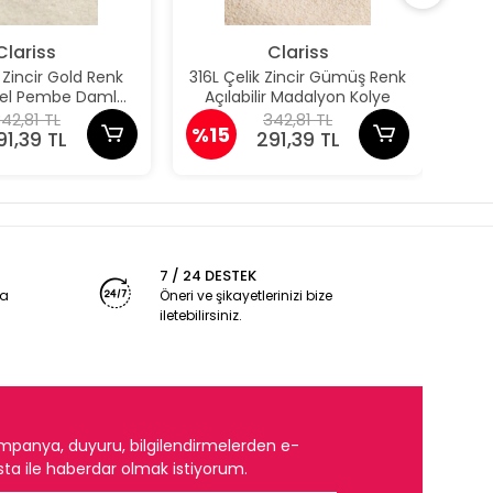
Clariss
Clariss
k Zincir Gold Renk
316L Çelik Zincir Gümüş Renk
31
odel Pembe Damla
Açılabilir Madalyon Kolye
Aç
Model Kolye
42,81 TL
342,81 TL
%15
%1
91,39 TL
291,39 TL
7 / 24 DESTEK
ya
Öneri ve şikayetlerinizi bize
iletebilirsiniz.
mpanya, duyuru, bilgilendirmelerden e-
ta ile haberdar olmak istiyorum.