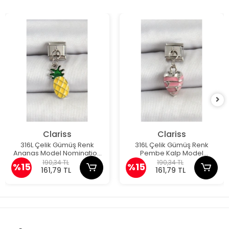
Clariss
Clariss
316L Çelik Gümüş Renk
316L Çelik Gümüş Renk
Ananas Model Nomination
Pembe Kalp Model
Charm
Nomination Charm
190,34 TL
190,34 TL
%15
%15
161,79 TL
161,79 TL