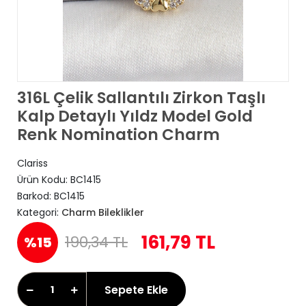
316L Çelik Sallantılı Zirkon Taşlı
Kalp Detaylı Yıldz Model Gold
Renk Nomination Charm
Clariss
Ürün Kodu:
BC1415
Barkod:
BC1415
Kategori:
Charm Bileklikler
161,79 TL
190,34 TL
%15
Sepete Ekle