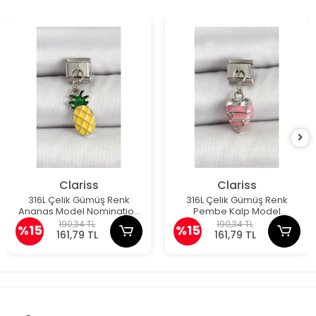
Clariss
Clariss
316L Çelik Gümüş Renk
316L Çelik Gümüş Renk
Ananas Model Nomination
Pembe Kalp Model
Charm
Nomination Charm
190,34 TL
190,34 TL
%15
%15
161,79 TL
161,79 TL