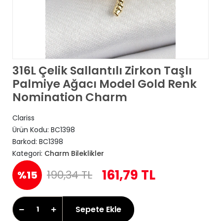
316L Çelik Sallantılı Zirkon Taşlı
Palmiye Ağacı Model Gold Renk
Nomination Charm
Clariss
Ürün Kodu:
BC1398
Barkod:
BC1398
Kategori:
Charm Bileklikler
161,79 TL
190,34 TL
%15
Sepete Ekle