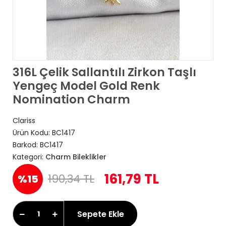
316L Çelik Sallantılı Zirkon Taşlı
Yengeç Model Gold Renk
Nomination Charm
Clariss
Ürün Kodu:
BC1417
Barkod:
BC1417
Kategori:
Charm Bileklikler
161,79 TL
190,34 TL
%15
Sepete Ekle