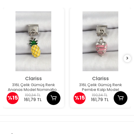
Clariss
Clariss
316L Çelik Gümüş Renk
316L Çelik Gümüş Renk
Ananas Model Nomination
Pembe Kalp Model
Charm
Nomination Charm
190,34 TL
190,34 TL
%15
%15
161,79 TL
161,79 TL