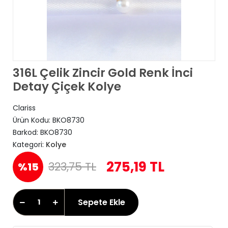
316L Çelik Zincir Gold Renk İnci
Detay Çiçek Kolye
Clariss
Ürün Kodu:
BKO8730
Barkod:
BKO8730
Kategori:
Kolye
275,19 TL
323,75 TL
%15
Sepete Ekle