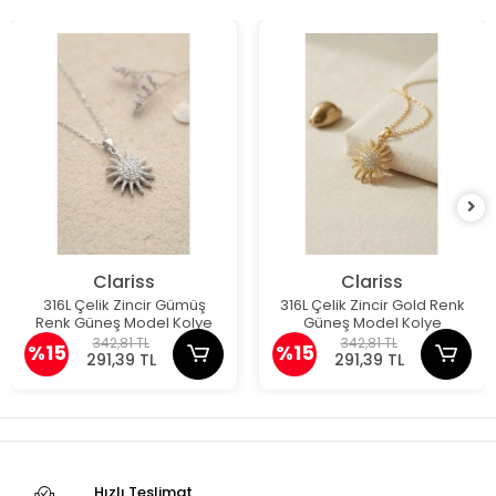
Clariss
Clariss
316L Çelik Zincir Gümüş
316L Çelik Zincir Gold Renk
Renk Güneş Model Kolye
Güneş Model Kolye
342,81 TL
342,81 TL
%15
%15
291,39 TL
291,39 TL
Hızlı Teslimat