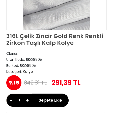
316L Çelik Zincir Gold Renk Renkli
Zirkon Taşlı Kalp Kolye
Clariss
Ürün Kodu:
BKO8905
Barkod:
BKO8905
Kategori:
Kolye
291,39 TL
342,81 TL
%15
Sepete Ekle