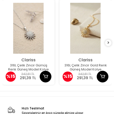
Clariss
Clariss
316L Çelik Zincir Gümüş
316L Çelik Zincir Gold Renk
Renk Güneş Model Kolye
Güneş Model Kolye
342,81 TL
342,81 TL
%15
%15
291,39 TL
291,39 TL
Hızlı Teslimat
Siparişleriniz en kısa sürede elinize ulaşır.