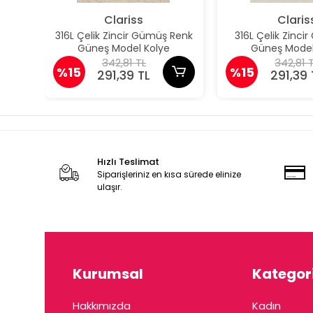
Clariss
Claris
316L Çelik Zincir Gümüş Renk
316L Çelik Zincir
Güneş Model Kolye
Güneş Model
342,81 TL
342,81 
%15
%15
291,39 TL
291,39 
Hızlı Teslimat
Siparişleriniz en kısa sürede elinize
ulaşır.
Kurumsal
Kategori
Hakkımızda
Kadın