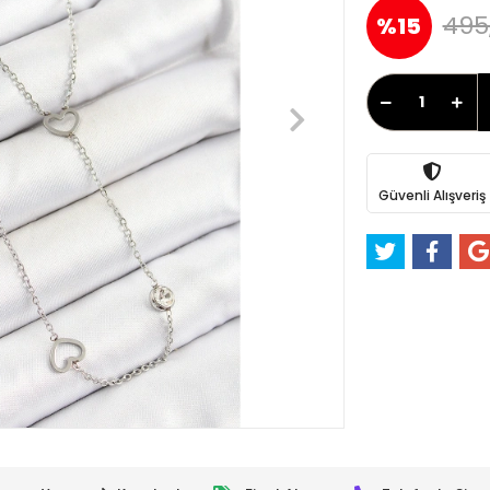
495
%15
Güvenli Alışveriş