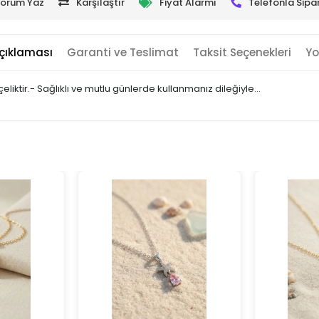
orum Yaz
Karşılaştır
Fiyat Alarmı
Telefonla Sipar
çıklaması
Garanti ve Teslimat
Taksit Seçenekleri
Yo
çeliktir.- Sağlıklı ve mutlu günlerde kullanmanız dileğiyle…