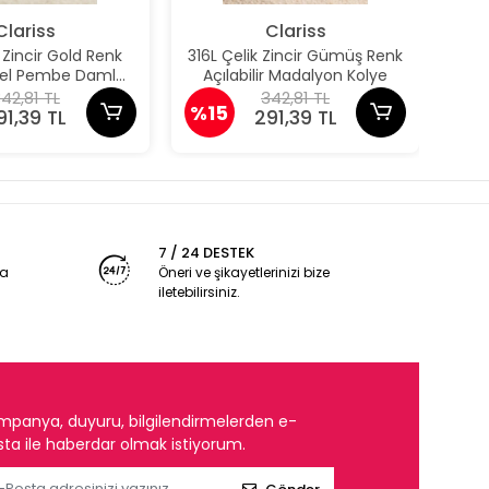
Clariss
Clariss
k Zincir Gold Renk
316L Çelik Zincir Gümüş Renk
31
odel Pembe Damla
Açılabilir Madalyon Kolye
Aç
Model Kolye
42,81 TL
342,81 TL
%15
%1
91,39 TL
291,39 TL
7 / 24 DESTEK
ya
Öneri ve şikayetlerinizi bize
iletebilirsiniz.
mpanya, duyuru, bilgilendirmelerden e-
ta ile haberdar olmak istiyorum.