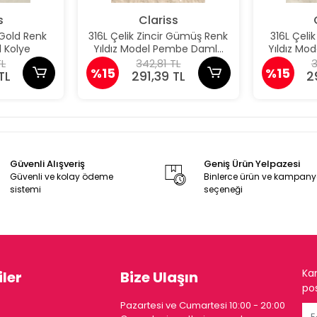
s
Clariss
 Gold Renk
316L Çelik Zincir Gümüş Renk
316L Çeli
 Kolye
Yıldız Model Pembe Damla
Yıldız M
Taş Model Kolye
Taş 
TL
342,81 TL
3
%15
%15
TL
291,39 TL
2
Güvenli Alışveriş
Geniş Ürün Yelpazesi
Güvenli ve kolay ödeme
Binlerce ürün ve kampan
sistemi
seçeneği
Ka
ler
Bize Ulaşın
pos
Pazartesi ve Cumartesi 10:00 - 20:00