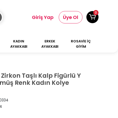
0
Giriş Yap
Üye Ol
KADIN
ERKEK
ROSAVİE İÇ
AYAKKABI
AYAKKABI
GİYİM
 Zirkon Taşlı Kalp Figürlü Y
müş Renk Kadın Kolye
0334
4